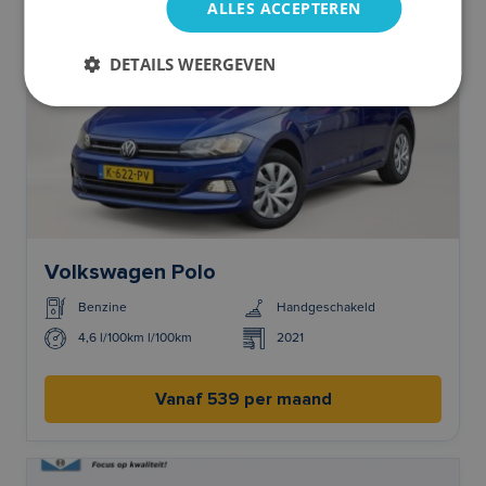
ALLES ACCEPTEREN
DETAILS WEERGEVEN
Volkswagen Polo
Benzine
Handgeschakeld
4,6 l/100km l/100km
2021
Vanaf 539 per maand