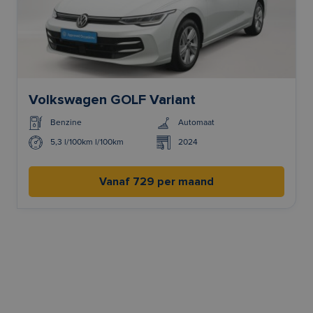
Volkswagen GOLF Variant
Benzine
Automaat
5,3 l/100km l/100km
2024
Vanaf 729 per maand