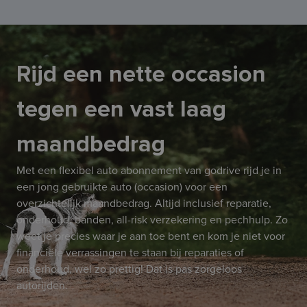
Rijd een nette occasion
tegen een vast laag
maandbedrag
Met een flexibel auto abonnement van godrive rijd je in
een jong gebruikte auto (occasion) voor een
overzichtelijk maandbedrag. Altijd inclusief reparatie,
onderhoud, banden, all-risk verzekering en pechhulp. Zo
weet je precies waar je aan toe bent en kom je niet voor
financiële verrassingen te staan bij reparaties of
onderhoud, wel zo prettig! Dat is pas zorgeloos
autorijden.