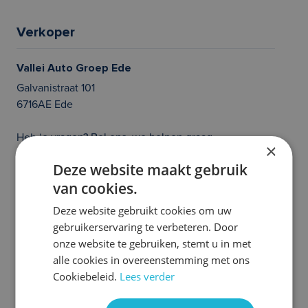
Verkoper
Vallei Auto Groep Ede
Galvanistraat 101
6716AE Ede
Heb je vragen? Bel ons, we helpen graag
×
020 214 21 36
Deze website maakt gebruik
van cookies.
Prijs en/of zetfouten voorbehouden. Controleer zelf of de uitvoering van
de auto klopt en of alle opties die jouw beslissing tot het aangaan van een
Deze website gebruikt cookies om uw
auto abonnement kunnen beïnvloeden aanwezig zijn. Heb je hier vragen
gebruikerservaring te verbeteren. Door
over, neem dan even contact met ons op. We helpen je graag!
onze website te gebruiken, stemt u in met
Meer Volkswagen
alle cookies in overeenstemming met ons
Cookiebeleid.
Lees verder
occasions