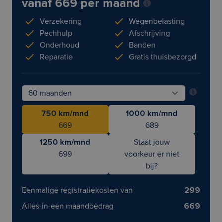
vanaf 669 per maand
Verzekering
Wegenbelasting
Pechhulp
Afschrijving
Onderhoud
Banden
Reparatie
Gratis thuisbezorgd
750 km/mnd
1000 km/mnd
669
689
1250 km/mnd
Staat jouw
699
voorkeur er niet
bij?
Eenmalige registratiekosten van
299
Alles-in-een maandbedrag
669