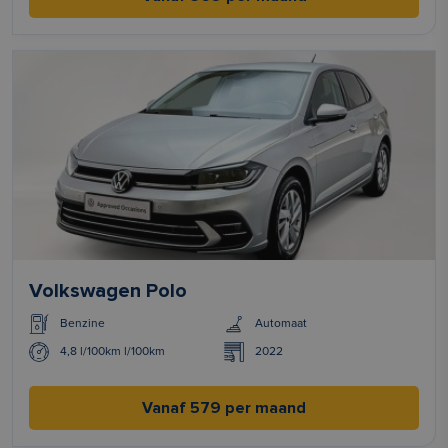
Volkswagen Polo
Benzine
Automaat
4,8 l/100km l/100km
2022
Vanaf 579 per maand