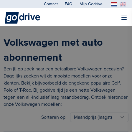
Contact
FAQ
Mijn Godrive
Volkswagen met auto
abonnement
Ben jij op zoek naar een betaalbare Volkswagen occasion?
Dagelijks zoeken wij de mooiste modellen voor onze
klanten. Bekijk bijvoorbeeld de ongekend populaire Golf,
Polo of T-Roc. Bij godrive rijd je een nette Volkswagen
tegen een all-inclusief laag maandbedrag. Ontdek hieronder
onze Volkswagen modellen:
Sorteren op: