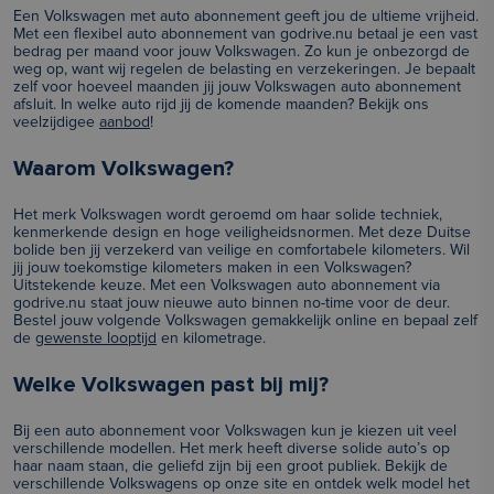
Een Volkswagen met auto abonnement geeft jou de ultieme vrijheid.
Met een flexibel auto abonnement van godrive.nu betaal je een vast
bedrag per maand voor jouw Volkswagen. Zo kun je onbezorgd de
weg op, want wij regelen de belasting en verzekeringen. Je bepaalt
zelf voor hoeveel maanden jij jouw Volkswagen auto abonnement
afsluit. In welke auto rijd jij de komende maanden? Bekijk ons
veelzijdigee
aanbod
!
Waarom Volkswagen?
Het merk Volkswagen wordt geroemd om haar solide techniek,
kenmerkende design en hoge veiligheidsnormen. Met deze Duitse
bolide ben jij verzekerd van veilige en comfortabele kilometers. Wil
jij jouw toekomstige kilometers maken in een Volkswagen?
Uitstekende keuze. Met een Volkswagen auto abonnement via
godrive.nu staat jouw nieuwe auto binnen no-time voor de deur.
Bestel jouw volgende Volkswagen gemakkelijk online en bepaal zelf
de
gewenste looptijd
en kilometrage.
Welke Volkswagen past bij mij?
Bij een auto abonnement voor Volkswagen kun je kiezen uit veel
verschillende modellen. Het merk heeft diverse solide auto’s op
haar naam staan, die geliefd zijn bij een groot publiek. Bekijk de
verschillende Volkswagens op onze site en ontdek welk model het