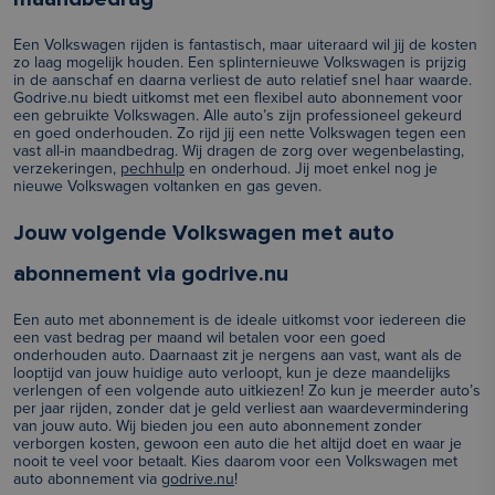
Een Volkswagen rijden is fantastisch, maar uiteraard wil jij de kosten
zo laag mogelijk houden. Een splinternieuwe Volkswagen is prijzig
in de aanschaf en daarna verliest de auto relatief snel haar waarde.
Godrive.nu biedt uitkomst met een flexibel auto abonnement voor
een gebruikte Volkswagen. Alle auto’s zijn professioneel gekeurd
en goed onderhouden. Zo rijd jij een nette Volkswagen tegen een
vast all-in maandbedrag. Wij dragen de zorg over wegenbelasting,
verzekeringen,
pechhulp
en onderhoud. Jij moet enkel nog je
nieuwe Volkswagen voltanken en gas geven.
Jouw volgende Volkswagen met auto
abonnement via godrive.nu
Een auto met abonnement is de ideale uitkomst voor iedereen die
een vast bedrag per maand wil betalen voor een goed
onderhouden auto. Daarnaast zit je nergens aan vast, want als de
looptijd van jouw huidige auto verloopt, kun je deze maandelijks
verlengen of een volgende auto uitkiezen! Zo kun je meerder auto’s
per jaar rijden, zonder dat je geld verliest aan waardevermindering
van jouw auto. Wij bieden jou een auto abonnement zonder
verborgen kosten, gewoon een auto die het altijd doet en waar je
nooit te veel voor betaalt. Kies daarom voor een Volkswagen met
auto abonnement via
godrive.nu
!