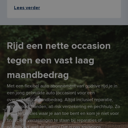
Lees verder
Rijd een nette occasion
tegen een vast laag
maandbedrag
Met een flexibel auto abonnement van godrive rijd je in
een jong gebruikte auto (occasion) voor een
overzichtelijk maandbedrag. Altijd inclusief reparatie,
onderhoud, banden, all-risk verzekering en pechhulp. Zo
weet je precies waar je aan toe bent en kom je niet voor
financiële verrassingen te staan bij reparaties of
onderhoud, wel zo prettig! Dat is pas zorgeloos