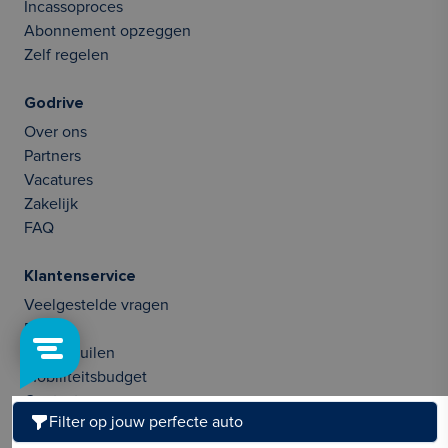
Incassoproces
Abonnement opzeggen
Zelf regelen
Godrive
Over ons
Partners
Vacatures
Zakelijk
FAQ
Klantenservice
Veelgestelde vragen
Blog
Auto inruilen
Mobiliteitsbudget
Contact opnemen
Filter op jouw perfecte auto