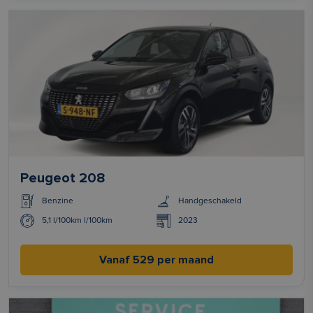
Peugeot 208
Benzine
Handgeschakeld
5,1 l/100km l/100km
2023
Vanaf 529 per maand