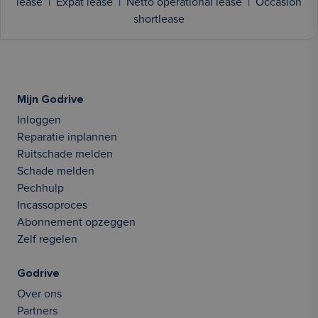
lease
|
Expat lease
|
Netto operational lease
|
Occasion
shortlease
Mijn Godrive
Inloggen
Reparatie inplannen
Ruitschade melden
Schade melden
Pechhulp
Incassoproces
Abonnement opzeggen
Zelf regelen
Godrive
Over ons
Partners