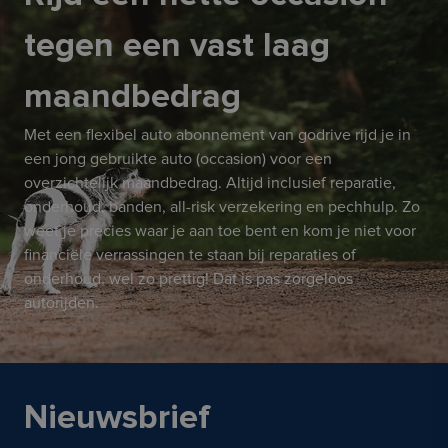
tegen een vast laag
maandbedrag
Met een flexibel auto abonnement van godrive rijd je in
een jong gebruikte auto (occasion) voor een
overzichtelijk maandbedrag. Altijd inclusief reparatie,
onderhoud, banden, all-risk verzekering en pechhulp. Zo
weet je precies waar je aan toe bent en kom je niet voor
financiële verrassingen te staan bij reparaties of
onderhoud, wel zo prettig! Dat is pas zorgeloos
autorijden.
Nieuwsbrief