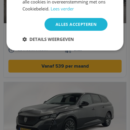
alle cookies in overeenstemming met ons
Cookiebeleid.
Lees verder
ALLES ACCEPTEREN
Peugeot 208
DETAILS WEERGEVEN
Benzine
Automaat
5,3 l/100km l/100km
2023
Vanaf 539 per maand