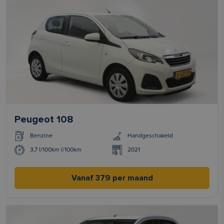
Peugeot 108
Benzine
Handgeschakeld
3,7 l/100km l/100km
2021
Vanaf 379 per maand