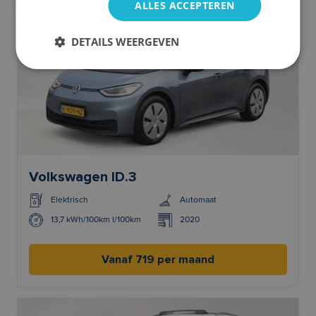
ALLES ACCEPTEREN
DETAILS WEERGEVEN
Volkswagen ID.3
Elektrisch
Automaat
13,7 kWh/100km l/100km
2020
Vanaf 719 per maand