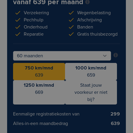
vanaf 639 per maand
Verzekering
Wegenbelasting
Pechhulp
Afschrijving
Onderhoud
Banden
Reparatie
Gratis thuisbezorgd
750 km/mnd
1000 km/mnd
639
659
1250 km/mnd
Staat jouw
669
voorkeur er niet
bij?
Eenmalige registratiekosten van
299
Alles-in-een maandbedrag
639