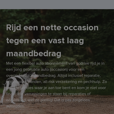
Rijd een nette occasion
tegen een vast laag
maandbedrag
Met een flexibel auto abonnement van godrive rijd je in
een jong gebruikte auto (occasion) voor een
overzichtelijk maandbedrag. Altijd inclusief reparatie,
onderhoud, banden, all-risk verzekering en pechhulp. Zo
weet je precies waar je aan toe bent en kom je niet voor
financiële verrassingen te staan bij reparaties of
onderhoud, wel zo prettig! Dat is pas zorgeloos
autorijden.