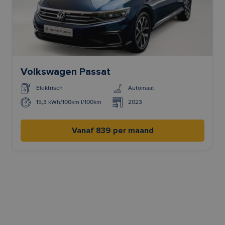
Volkswagen Passat
Elektrisch
Automaat
15,3 kWh/100km l/100km
2023
Vanaf 839 per maand