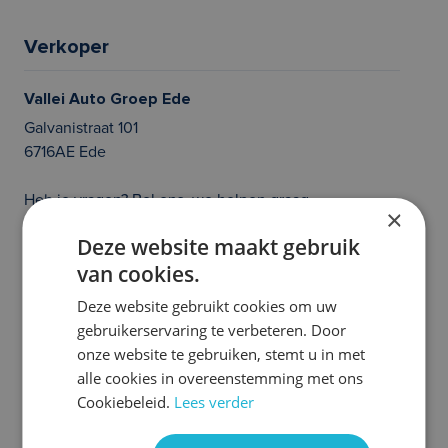
Verkoper
Vallei Auto Groep Ede
Galvanistraat 101
6716AE Ede
Heb je vragen? Bel ons, we helpen graag
×
020 214 21 36
Deze website maakt gebruik
van cookies.
Prijs en/of zetfouten voorbehouden. Controleer zelf of de uitvoering van
de auto klopt en of alle opties die jouw beslissing tot het aangaan van een
Deze website gebruikt cookies om uw
auto abonnement kunnen beïnvloeden aanwezig zijn. Heb je hier vragen
gebruikerservaring te verbeteren. Door
over, neem dan even contact met ons op. We helpen je graag!
onze website te gebruiken, stemt u in met
Meer Volkswagen
alle cookies in overeenstemming met ons
Cookiebeleid.
Lees verder
occasions