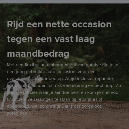
Rijd een nette occasion
tegen een vast laag
maandbedrag
Met een flexibel auto abonnement van godrive rijd je in
een jong gebruikte auto (occasion) voor een
overzichtelijk maandbedrag. Altijd inclusief reparatie,
onderhoud, banden, all-risk verzekering en pechhulp. Zo
weet je precies waar je aan toe bent en kom je niet voor
financiële verrassingen te staan bij reparaties of
onderhoud, wel zo prettig! Dat is pas zorgeloos
autorijden.