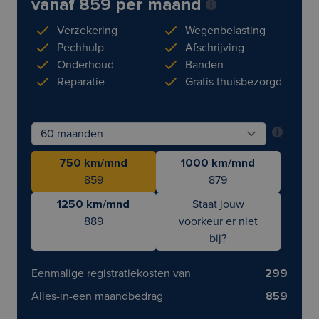
vanaf 859 per maand
Verzekering
Wegenbelasting
Pechhulp
Afschrijving
Onderhoud
Banden
Reparatie
Gratis thuisbezorgd
750 km/mnd
1000 km/mnd
859
879
1250 km/mnd
Staat jouw
889
voorkeur er niet
bij?
Eenmalige registratiekosten van
299
Alles-in-een maandbedrag
859