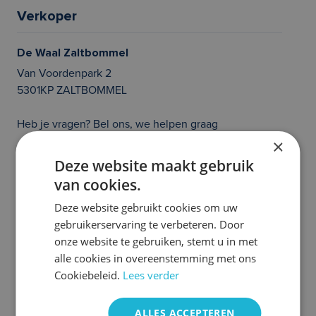
Verkoper
De Waal Zaltbommel
Van Voordenpark 2
5301KP ZALTBOMMEL
Heb je vragen? Bel ons, we helpen graag
×
020 214 21 36
Deze website maakt gebruik
van cookies.
Prijs en/of zetfouten voorbehouden. Controleer zelf of de uitvoering van
de auto klopt en of alle opties die jouw beslissing tot het aangaan van een
auto abonnement kunnen beïnvloeden aanwezig zijn. Heb je hier vragen
Deze website gebruikt cookies om uw
over, neem dan even contact met ons op. We helpen je graag!
gebruikerservaring te verbeteren. Door
onze website te gebruiken, stemt u in met
Meer Volkswagen
alle cookies in overeenstemming met ons
occasions
Cookiebeleid.
Lees verder
ALLES ACCEPTEREN