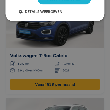
DETAILS WEERGEVEN
Volkswagen T-Roc Cabrio
Benzine
Automaat
5,9 l/100km l/100km
2021
Vanaf 839 per maand