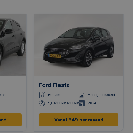
Ford Fiesta
maat
Benzine
Handgeschakeld
5,0 l/100km l/100km
2024
and
Vanaf 549 per maand