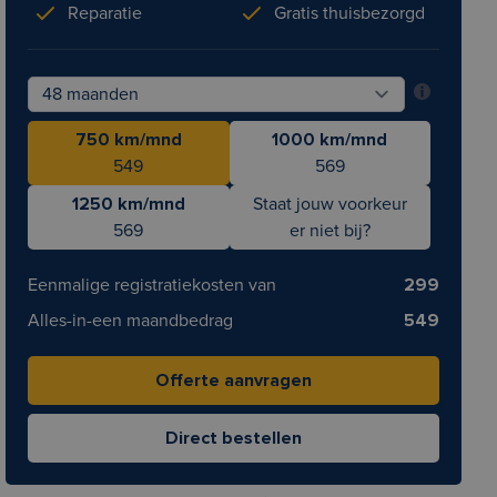
Reparatie
Gratis thuisbezorgd
750 km/mnd
1000 km/mnd
549
569
1250 km/mnd
Staat jouw voorkeur
569
er niet bij?
Eenmalige registratiekosten van
299
Alles-in-een maandbedrag
549