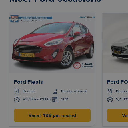
Ford Fiesta
Ford F
Benzine
Handgeschakeld
Benzin
4,1 l/100km l/100km
2021
5,2 l/1
Vanaf 499 per maand
Va