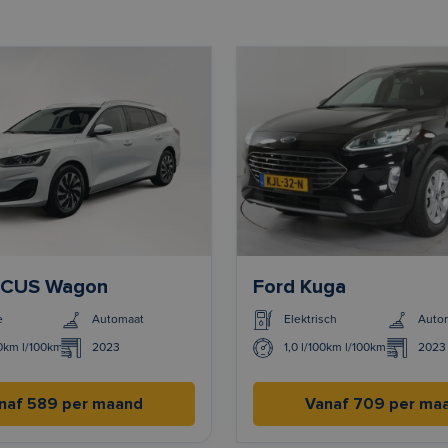
OCUS Wagon
Ford Kuga
e
Automaat
Elektrisch
Auto
00km l/100km
2023
1,0 l/100km l/100km
2023
naf 589 per maand
Vanaf 709 per ma