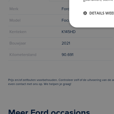
Merk
Ford
DETAILS WE
Model
Focus
Kenteken
K145HD
Bouwjaar
2021
Kilometerstand
90.691
Prijs en/of zetfouten voorbehouden. Controleer zelf of de uitvoering van de
even contact met ons op. We helpen je graag!
Meer Ford occasions