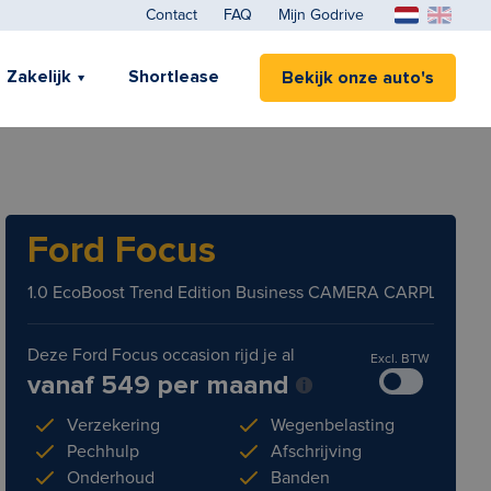
Contact
FAQ
Mijn Godrive
Zakelijk
Shortlease
Bekijk onze auto's
Ford Focus
1.0 EcoBoost Trend Edition Business CAMERA CARPLAY NA
Deze Ford Focus occasion rijd je al
Excl. BTW
vanaf 549 per maand
Verzekering
Wegenbelasting
Pechhulp
Afschrijving
Onderhoud
Banden