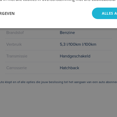
Kenteken deel 1
2021-01-07 00:00:00
ERGEVEN
ALLES 
Kleur
Blauw
Brandstof
Benzine
Verbruik
5,3 l/100km l/100km
Transmissie
Handgeschakeld
Carrosserie
Hatchback
 auto klopt en of alle opties die jouw beslissing tot het aangaan van een auto abo