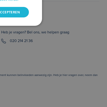
RTO autoservice
ACCEPTEREN
Zuiderdiep 408
7876AW Valthermond
Heb je vragen? Bel ons, we helpen graag
020 214 21 36
nnement kunnen beïnvloeden aanwezig zijn. Heb je hier vragen over, neem dan