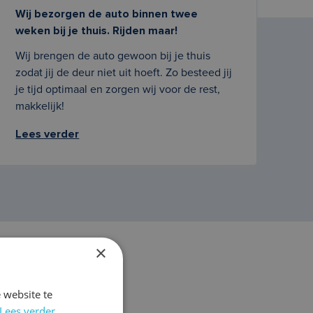
Wij bezorgen de auto binnen twee
weken bij je thuis. Rijden maar!
Wij brengen de auto gewoon bij je thuis
zodat jij de deur niet uit hoeft. Zo besteed jij
je tijd optimaal en zorgen wij voor de rest,
makkelijk!
Lees verder
×
 website te
Verkoper
Lees verder