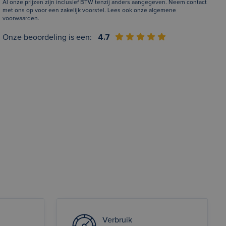
Al onze prijzen zijn inclusief BTW tenzij anders aangegeven. Neem contact
met ons op voor een zakelijk voorstel. Lees ook onze
algemene
voorwaarden
.
Onze beoordeling is een:
4.7
Verbruik