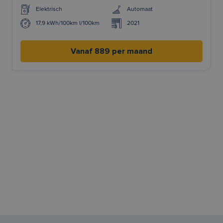
Elektrisch
Automaat
17,9 kWh/100km l/100km
2021
Vanaf 889 per maand