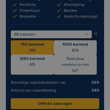
Pechhulp
Afschrijving
Onderhoud
Banden
Reparatie
Gratis thuisbezorgd
750 km/mnd
1000 km/mnd
589
609
1250 km/mnd
Staat jouw
619
voorkeur er niet
bij?
Eenmalige registratiekosten van
299
Alles-in-een maandbedrag
589