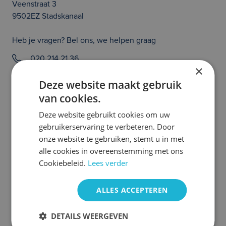
Veenstraat 3
9502EZ Stadskanaal
Heb je vragen? Bel ons, we helpen graag
020 214 21 36
×
Prijs en/of zetfouten voorbehouden. Controleer zelf of de uitvoering van
Deze website maakt gebruik
de auto klopt en of alle opties die jouw beslissing tot het aangaan van een
van cookies.
auto abonnement kunnen beïnvloeden aanwezig zijn. Heb je hier vragen
over, neem dan even contact met ons op. We helpen je graag!
Deze website gebruikt cookies om uw
Meer Ford occasions
gebruikerservaring te verbeteren. Door
onze website te gebruiken, stemt u in met
alle cookies in overeenstemming met ons
Cookiebeleid.
Lees verder
ALLES ACCEPTEREN
DETAILS WEERGEVEN