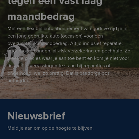
tegen een vast laag
maandbedrag
Met een flexibel auto abonnement van godrive rijd je in
een jong gebruikte auto (occasion) voor een
overzichtelijk maandbedrag. Altijd inclusief reparatie,
onderhoud, banden, all-risk verzekering en pechhulp. Zo
weet je precies waar je aan toe bent en kom je niet voor
financiële verrassingen te staan bij reparaties of
onderhoud, wel zo prettig! Dat is pas zorgeloos
autorijden.
Nieuwsbrief
Meld je aan om op de hoogte te blijven.