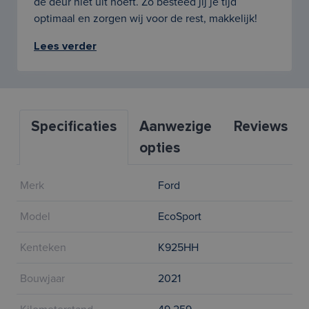
de deur niet uit hoeft. Zo besteed jij je tijd
optimaal en zorgen wij voor de rest, makkelijk!
Lees verder
Specificaties
Aanwezige
Reviews
opties
Merk
Ford
Model
EcoSport
Kenteken
K925HH
Bouwjaar
2021