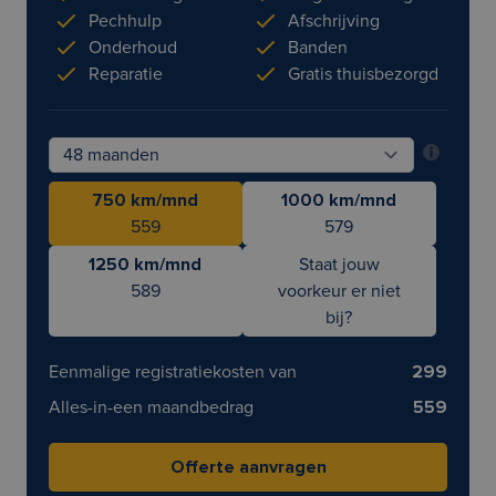
Pechhulp
Afschrijving
Onderhoud
Banden
Reparatie
Gratis thuisbezorgd
750 km/mnd
1000 km/mnd
559
579
1250 km/mnd
Staat jouw
589
voorkeur er niet
bij?
Eenmalige registratiekosten van
299
Alles-in-een maandbedrag
559