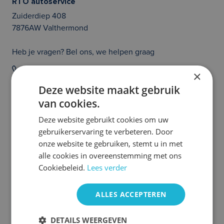
RTO autoservice
Zuiderdiep 408
7876AW Valthermond
Heb je vragen? Bel ons, we helpen graag
020 214 21 36
×
Deze website maakt gebruik
Prijs en/of zetfouten voorbehouden. Controleer zelf of de uitvoering van
van cookies.
de auto klopt en of alle opties die jouw beslissing tot het aangaan van een
auto abonnement kunnen beïnvloeden aanwezig zijn. Heb je hier vragen
over, neem dan even contact met ons op. We helpen je graag!
Deze website gebruikt cookies om uw
gebruikerservaring te verbeteren. Door
Meer Ford occasions
onze website te gebruiken, stemt u in met
alle cookies in overeenstemming met ons
Cookiebeleid.
Lees verder
ALLES ACCEPTEREN
DETAILS WEERGEVEN