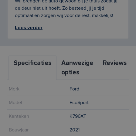
Wij brengen de auto gewoon bij je thuis zodat jij
de deur niet uit hoeft. Zo besteed jij je tijd
optimaal en zorgen wij voor de rest, makkelijk!
Lees verder
Specificaties
Aanwezige
Reviews
opties
Merk
Ford
Model
EcoSport
Kenteken
K796XT
Bouwjaar
2021