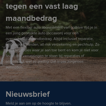
tegen een vast laag
maandbedrag
Met een flexibel auto abonnement van godrive rijd je in
een jong gebruikte auto (occasion) voor een
overzichtelijk maandbedrag. Altijd inclusief reparatie,
onderhoud, banden, all-risk verzekering en pechhulp. Zo
weet je precies waar je aan toe bent en kom je niet voor
financiële verrassingen te staan bij reparaties of
onderhoud, wel zo prettig! Dat is pas zorgeloos
autorijden.
Nieuwsbrief
Meld je aan om op de hoogte te blijven.