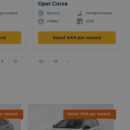
Opel Corsa
geschakeld
Benzine
Handgeschakeld
l/100km
2025
and
Vanaf 449 per maand
9
10
...
43
44
er maand
Vanaf 499 per maand