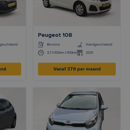
Peugeot 108
geschakeld
Benzine
Handgeschakeld
3,7 l/100km l/100km
2021
and
Vanaf 379 per maand