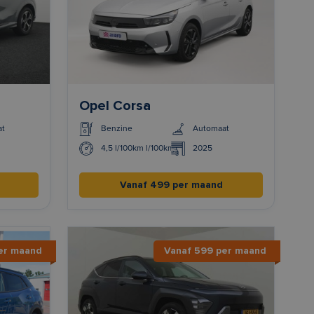
Opel Corsa
at
Benzine
Automaat
4,5 l/100km l/100km
2025
Vanaf 499 per maand
er maand
Vanaf 599 per maand