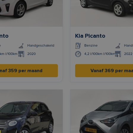
anto
Kia Picanto
e
Handgeschakeld
Benzine
Hand
0km l/100km
2020
4,2 l/100km l/100km
2022
naf 359 per maand
Vanaf 369 per ma