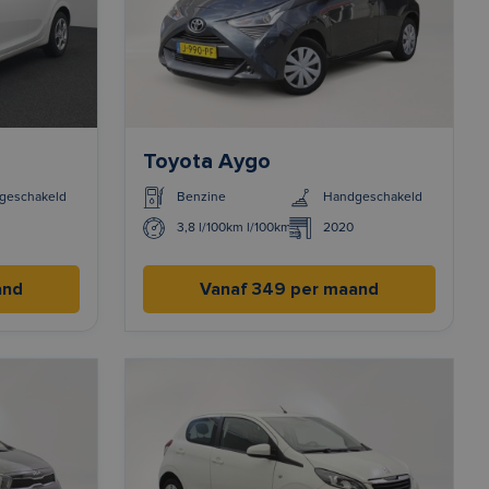
Toyota Aygo
geschakeld
Benzine
Handgeschakeld
3,8 l/100km l/100km
2020
and
Vanaf 349 per maand