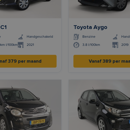
 C1
Toyota Aygo
e
Handgeschakeld
Benzine
Hand
0km l/100km
2021
3.8 l/100km
2019
naf 379 per maand
Vanaf 389 per ma