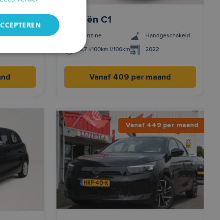
Citroën C1
ACCEPTEREN
geschakeld
Benzine
Handgeschakeld
3,7 l/100km l/100km
2022
and
Vanaf 409 per maand
Vanaf 449 per maand