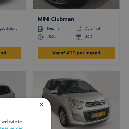
MINI Clubman
geschakeld
Benzine
Automaat
l/100km
2019
and
Vanaf 499 per maand
×
 website te
Lees verder