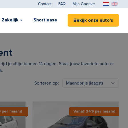
Contact
FAQ
Mijn Godrive
Zakelijk
Shortlease
Bekijk onze auto's
ent
jd je altijd binnen 14 dagen. Staat jouw favoriete auto er
k.
Sorteren op:
9 per maand
Vanaf 349 per maand