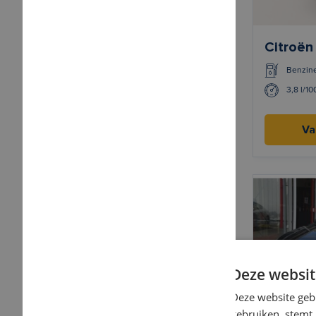
Citroën
Benzin
3,8 l/1
Va
Deze websit
Deze website geb
gebruiken, stemt