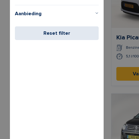
Aanbieding
Reset filter
Kia Pic
Benzin
5,1 l/10
Va