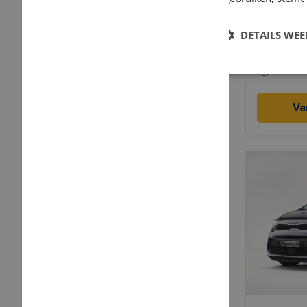
Volksw
DETAILS WE
Benzin
5,2 l/1
Va