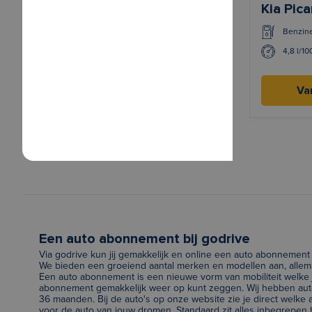
Kia Pic
Benzin
4,8 l/1
Va
Een auto abonnement bij godrive
Via godrive kun jij gemakkelijk en online een auto abonnement 
We bieden een groeiend aantal merken en modellen aan, allema
Een auto abonnement is een nieuwe vorm van mobiliteit welke j
abonnement gemakkelijk weer op kunt zeggen. Wij hebben auto
36 maanden. Bij de auto's op onze website zie je direct welk
voor de auto van jouw dromen. Standaard zit alles inbegrepen