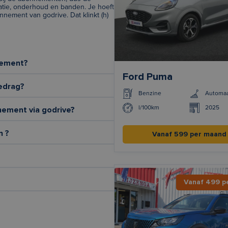
atie, onderhoud en banden. Je hoeft
nement van godrive. Dat klinkt (h)
nement?
Ford Puma
edrag?
Benzine
Automa
l/100km
2025
nement via godrive?
n ?
Vanaf 599 per maand
Vanaf 499 p