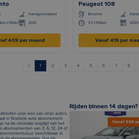
anto
Peugeot 108
e
Handgeschakeld
Benzine
Hand
00km l/100km
2021
3.7 l/100km
2020
naf 409 per maand
Vanaf 419 per ma
1
2
3
4
5
6
7
8
Rijden binnen 14 dagen?
afsluiten voor een van onze auto's.
al in flexibele auto abonnement.
Vanaf 599 p
e na de minimale looptijd van het
 abonnementen van 3, 6, 12, 24 of
e abonnementsduur beschikbaar is
 bij de abonnementen, dus de