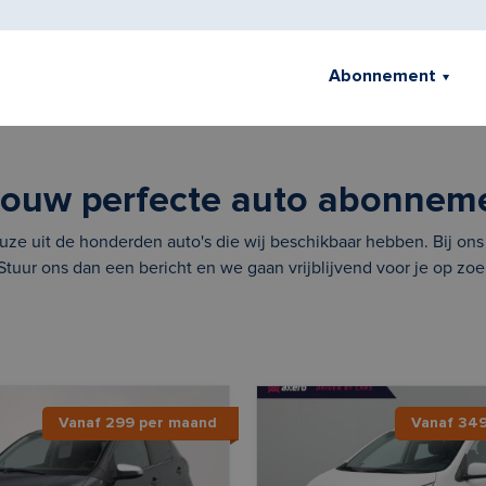
Abonnement
jouw perfecte auto abonnem
ze uit de honderden auto's die wij beschikbaar hebben. Bij ons ri
 Stuur ons dan een bericht en we gaan vrijblijvend voor je op zoe
Vanaf 299 per maand
Vanaf 34