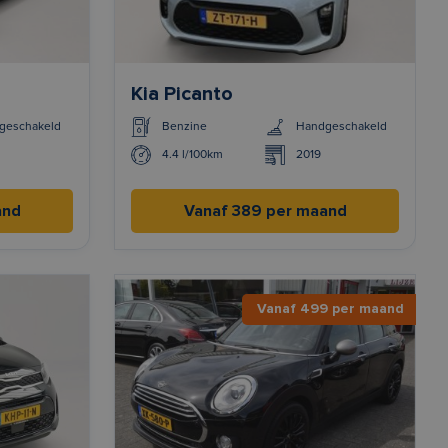
Kia Picanto
geschakeld
Benzine
Handgeschakeld
4.4 l/100km
2019
and
Vanaf 389 per maand
Vanaf 499 per maand