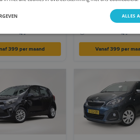
agen Polo
Peugeot 108
ERGEVEN
ALLES 
e
Handgeschakeld
Benzine
Hand
00km l/100km
2021
3,7 l/100km l/100km
2020
naf 399 per maand
Vanaf 399 per ma