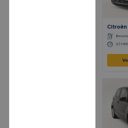
Citroën
Benzin
3,7 l/10
Va