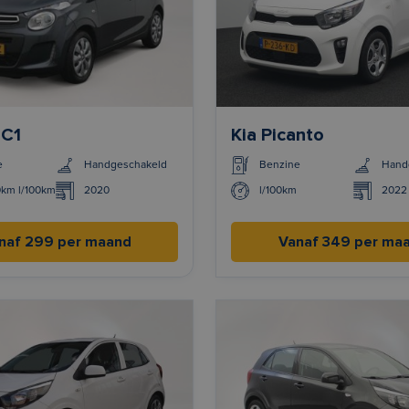
 C1
Kia Picanto
e
Handgeschakeld
Benzine
Hand
0km l/100km
2020
l/100km
2022
naf 299 per maand
Vanaf 349 per ma