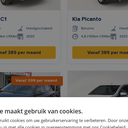
 C1
Kia Picanto
e
Handgeschakeld
Benzine
Hand
00km l/100km
2020
4,8 l/100km l/100km
2023
naf 389 per maand
Vanaf 389 per ma
Vanaf 399 per maand
e maakt gebruik van cookies.
ruikt cookies om uw gebruikerservaring te verbeteren. Door onze
 u in met alle cookies in overeenstemming met ons Cookiebeleid.