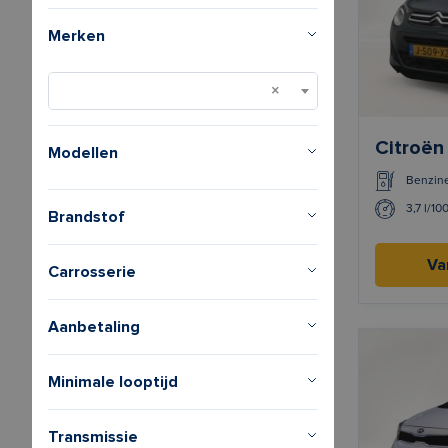
Merken
Citroën
Modellen
Benzin
3,7 l/10
Brandstof
Va
Carrosserie
Aanbetaling
Minimale looptijd
Transmissie