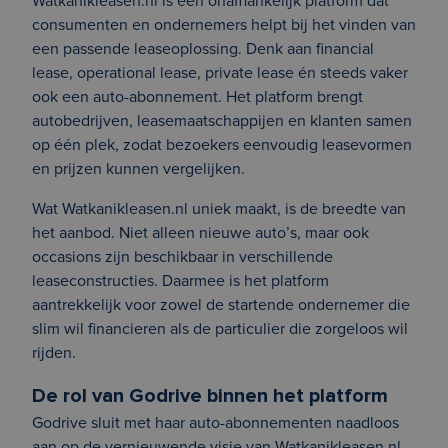
Watkanikleasen.nl is een onafhankelijk platform dat
consumenten en ondernemers helpt bij het vinden van
een passende leaseoplossing. Denk aan financial
lease, operational lease, private lease én steeds vaker
ook een auto-abonnement. Het platform brengt
autobedrijven, leasemaatschappijen en klanten samen
op één plek, zodat bezoekers eenvoudig leasevormen
en prijzen kunnen vergelijken.
Wat Watkanikleasen.nl uniek maakt, is de breedte van
het aanbod. Niet alleen nieuwe auto’s, maar ook
occasions zijn beschikbaar in verschillende
leaseconstructies. Daarmee is het platform
aantrekkelijk voor zowel de startende ondernemer die
slim wil financieren als de particulier die zorgeloos wil
rijden.
De rol van Godrive binnen het platform
Godrive sluit met haar auto-abonnementen naadloos
aan op de vernieuwende visie van Watkanikleasen.nl.