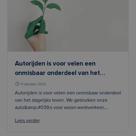
Autorijden is voor velen een
onmisbaar onderdeel van het
dagelijks leven. We gebruiken onze
11 oktober 2023
auto&amp;amp;#039;s voor woon-
Autorijden is voor velen een onmisbaar onderdeel
van het dagelijks leven. We gebruiken onze
werkverkeer, boodschappen,
auto&amp;#039;s voor woon-werkverkeer,
familiebezoek, en nog veel meer.
boodschappen, familiebezoek, en nog veel meer.
Maar met de stijgende
Lees verder
Maar met de stijgende brandstofprijzen en
brandstofprijzen en toenemende
toenemende bezorgdheid over het