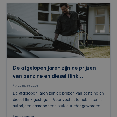
bezorgdheid over het
De afgelopen jaren zijn de prijzen
van benzine en diesel flink
gestegen. Voor veel automobilisten
20 maart 2026
is autorijden daardoor een stuk
De afgelopen jaren zijn de prijzen van benzine en
diesel flink gestegen. Voor veel automobilisten is
duurder geworden en met de
autorijden daardoor een stuk duurder geworden
alsmaar stijgende prijzen is het
en met de alsmaar stijgende prijzen is het logisch
logisch dus dat steeds meer mensen