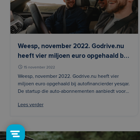
Weesp, november 2022. Godrive.nu
heeft vier miljoen euro opgehaald bij
autofinancierder yesqar. De startup
15 november 2022
die auto-abonnementen aanbiedt
Weesp, november 2022. Godrive.nu heeft vier
miljoen euro opgehaald bij autofinancierder yesqar.
voor jong gebruikte auto’s kan
De startup die auto-abonnementen aanbiedt voor
hierdoor een verdere groei van de
jong gebruikte auto’s kan hierdoor een verdere
leasevloot realiseren. “Dankzij de
Lees verder
groei van de leasevloot realiseren. “Dankzij de
samenwerking
samenwerking