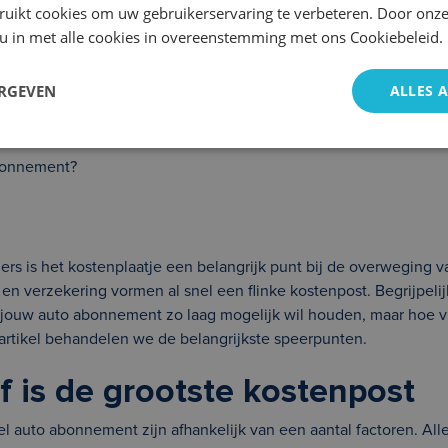
ruikt cookies om uw gebruikerservaring te verbeteren. Door onze
 u in met alle cookies in overeenstemming met ons Cookiebeleid.
ERGEVEN
ALLES 
abonnement?
rs is het kostenplaatje een belangrijk punt bij de overweging 
n verzekering vormen al snel een flinke kostenpost. Begrijpelij
 jouw auto abonnement zo laag mogelijk wil houden, maar hoe v
artikel behandelen we de belangrijkste speerpunten.
f is de grootste kostenpost
l auto abonnement zijn afhankelijk van een aantal factoren. Alle