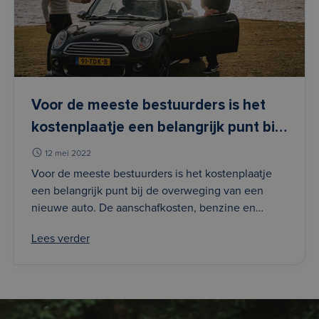
Voor de meeste bestuurders is het
kostenplaatje een belangrijk punt bij
de overweging van een nieuwe auto.
12 mei 2022
De aanschafkosten, benzine en
Voor de meeste bestuurders is het kostenplaatje
een belangrijk punt bij de overweging van een
verzekering vormen al snel een flinke
nieuwe auto. De aanschafkosten, benzine en
kostenpost. Begrijpelijk dus dat je de
verzekering vormen al snel een flinke kostenpost.
maandelijkse kosten van jouw auto
Lees verder
Begrijpelijk dus dat je de maandelijkse kosten van
abonnem
jouw auto abonnem