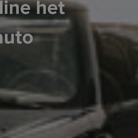
line het
auto