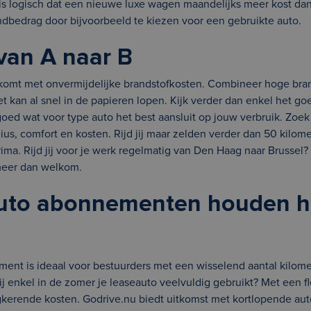
is logisch dat een nieuwe luxe wagen maandelijks meer kost dan
ndbedrag door bijvoorbeeld te kiezen voor een gebruikte auto.
an A naar B
 komt met onvermijdelijke brandstofkosten. Combineer hoge bra
et kan al snel in de papieren lopen. Kijk verder dan enkel het
ed wat voor type auto het best aansluit op jouw verbruik. Zoek
ius, comfort en kosten. Rijd jij maar zelden verder dan 50 kilom
rima. Rijd jij voor je werk regelmatig van Den Haag naar Brussel
meer dan welkom.
auto abonnementen houden h
ment is ideaal voor bestuurders met een wisselend aantal kilom
jij enkel in de zomer je leaseauto veelvuldig gebruikt? Met een
ugkerende kosten. Godrive.nu biedt uitkomst met kortlopende a