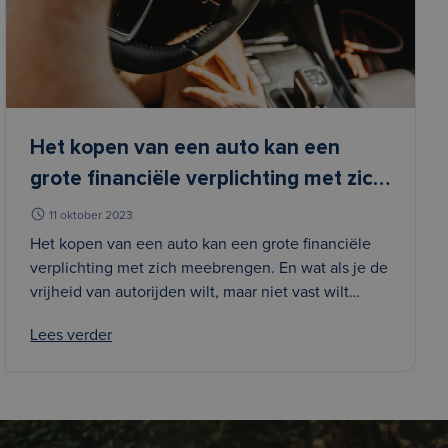
Het kopen van een auto kan een
grote financiële verplichting met zich
meebrengen. En wat als je de vrijheid
11 oktober 2023
van autorijden wilt, maar niet vast
Het kopen van een auto kan een grote financiële
verplichting met zich meebrengen. En wat als je de
wilt zitten aan een langlopend
vrijheid van autorijden wilt, maar niet vast wilt
contract? Dit is waar een auto-
zitten aan een langlopend contract? Dit is waar een
abonnement bij godrive.nu in het spel
Lees verder
auto-abonnement bij godrive.nu in het spel komt.
komt. In d
In d