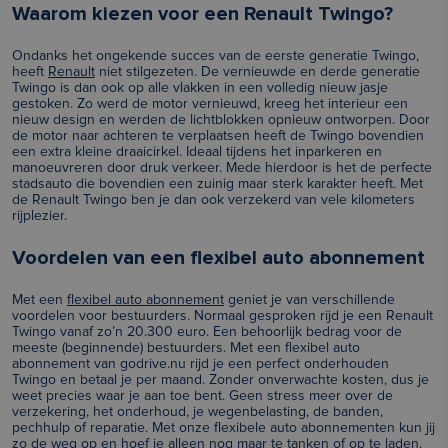
Waarom kiezen voor een Renault Twingo?
Ondanks het ongekende succes van de eerste generatie Twingo,
heeft
Renault
niet stilgezeten. De vernieuwde en derde generatie
Twingo is dan ook op alle vlakken in een volledig nieuw jasje
gestoken. Zo werd de motor vernieuwd, kreeg het interieur een
nieuw design en werden de lichtblokken opnieuw ontworpen. Door
de motor naar achteren te verplaatsen heeft de Twingo bovendien
een extra kleine draaicirkel. Ideaal tijdens het inparkeren en
manoeuvreren door druk verkeer. Mede hierdoor is het de perfecte
stadsauto die bovendien een zuinig maar sterk karakter heeft. Met
de Renault Twingo ben je dan ook verzekerd van vele kilometers
rijplezier.
Voordelen van een flexibel auto abonnement
Met een
flexibel auto abonnement
geniet je van verschillende
voordelen voor bestuurders. Normaal gesproken rijd je een Renault
Twingo vanaf zo’n 20.300 euro. Een behoorlijk bedrag voor de
meeste (beginnende) bestuurders. Met een flexibel auto
abonnement van godrive.nu rijd je een perfect onderhouden
Twingo en betaal je per maand. Zonder onverwachte kosten, dus je
weet precies waar je aan toe bent. Geen stress meer over de
verzekering, het onderhoud, je wegenbelasting, de banden,
pechhulp of reparatie. Met onze flexibele auto abonnementen kun jij
zo de weg op en hoef je alleen nog maar te tanken of op te laden.