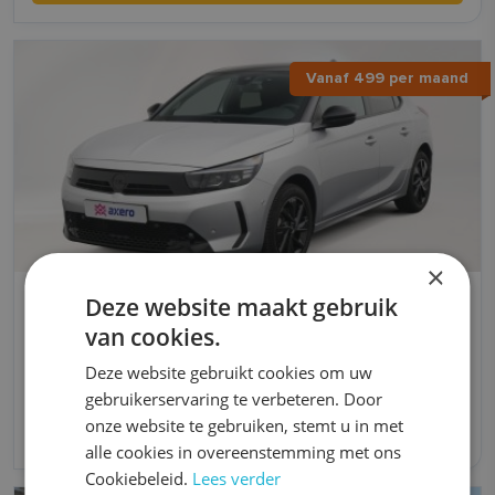
Vanaf 499 per maand
×
Deze website maakt gebruik
Opel Corsa
van cookies.
Benzine
Automaat
Deze website gebruikt cookies om uw
4,5 l/100km l/100km
2025
gebruikerservaring te verbeteren. Door
onze website te gebruiken, stemt u in met
Vanaf 499 per maand
alle cookies in overeenstemming met ons
Cookiebeleid.
Lees verder