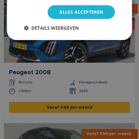
Vanaf 499 per maand
ALLES ACCEPTEREN
DETAILS WEERGEVEN
Peugeot 2008
Benzine
Handgeschakeld
l/100km
2025
Vanaf 499 per maand
Vanaf 599 per maand