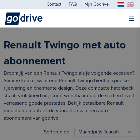
Contact
FAQ
Mijn Godrive
Renault Twingo met auto
abonnement
Droom jij van een Renault Twingo als je volgende occasion?
Slimme keuze, want een Renault Twingo biedt je speelse
rijervaring en charmante design. Deze compacte hatchback
straalt vrolijkheid uit, stuurt wendbaar door de stad en levert
verrassend goede prestaties. Bekijk betaalbare Renault
modellen en ontdek de voordelen van een auto
abonnement van godrive.
Sorteren op: