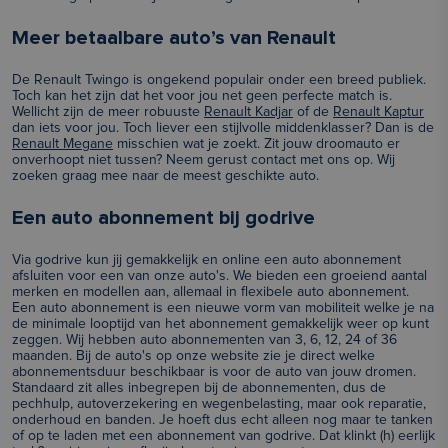
Meer betaalbare auto’s van Renault
De Renault Twingo is ongekend populair onder een breed publiek.
Toch kan het zijn dat het voor jou net geen perfecte match is.
Wellicht zijn de meer robuuste
Renault Kadjar
of de
Renault Kaptur
dan iets voor jou. Toch liever een stijlvolle middenklasser? Dan is de
Renault Megane
misschien wat je zoekt. Zit jouw droomauto er
onverhoopt niet tussen? Neem gerust contact met ons op. Wij
zoeken graag mee naar de meest geschikte auto.
Een auto abonnement bij godrive
Via godrive kun jij gemakkelijk en online een auto abonnement
afsluiten voor een van onze auto's. We bieden een groeiend aantal
merken en modellen aan, allemaal in flexibele auto abonnement.
Een auto abonnement is een nieuwe vorm van mobiliteit welke je na
de minimale looptijd van het abonnement gemakkelijk weer op kunt
zeggen. Wij hebben auto abonnementen van 3, 6, 12, 24 of 36
maanden. Bij de auto's op onze website zie je direct welke
abonnementsduur beschikbaar is voor de auto van jouw dromen.
Standaard zit alles inbegrepen bij de abonnementen, dus de
pechhulp, autoverzekering en wegenbelasting, maar ook reparatie,
onderhoud en banden. Je hoeft dus echt alleen nog maar te tanken
of op te laden met een abonnement van godrive. Dat klinkt (h) eerlijk