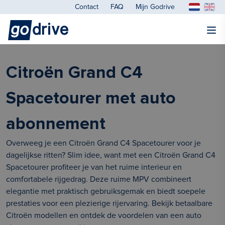
Contact
FAQ
Mijn Godrive
Citroën Grand C4
Spacetourer met auto
abonnement
Overweeg je een Citroën Grand C4 Spacetourer voor je
dagelijkse ritten? Slim idee, want met een Citroën Grand C4
Spacetourer profiteer je van het ruime interieur en
comfortabele rijgedrag. Deze ruime MPV combineert
elegantie met praktisch gebruiksgemak en biedt soepele
prestaties voor een plezierige rijervaring. Bekijk betaalbare
Citroën modellen en ontdek de voordelen van een auto