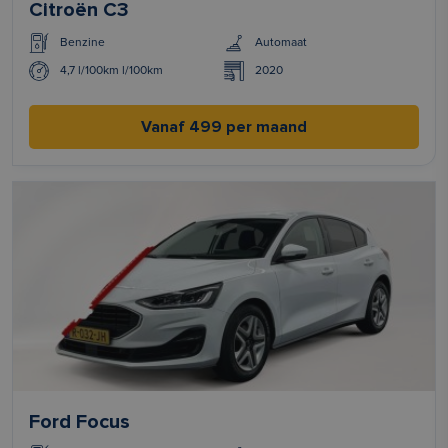
Citroën C3
Benzine
Automaat
4,7 l/100km l/100km
2020
Vanaf 499 per maand
Ford Focus