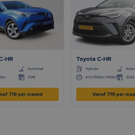
 C-HR
Toyota C-HR
e
Automaat
Hybride
Auto
00km
2018
4,9 l/100km l/100km
2022
naf 719 per maand
Vanaf 719 per ma