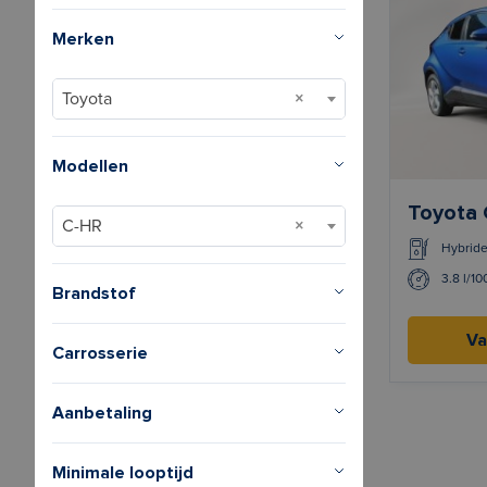
Merken
Toyota
Modellen
Toyota
C-HR
Hybrid
3.8 l/1
Brandstof
Va
Carrosserie
Aanbetaling
Minimale looptijd