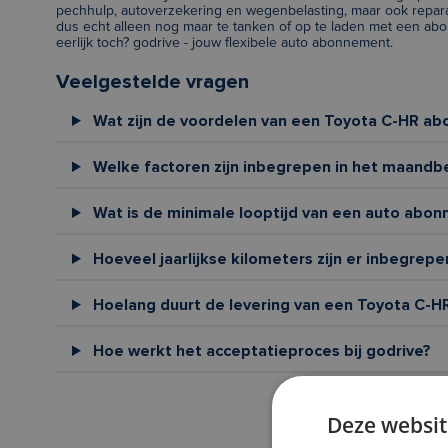
pechhulp, autoverzekering en wegenbelasting, maar ook repar
dus echt alleen nog maar te tanken of op te laden met een abon
eerlijk toch? godrive - jouw flexibele auto abonnement.
Veelgestelde vragen
Wat zijn de voordelen van een Toyota C-HR a
Welke factoren zijn inbegrepen in het maandb
Wat is de minimale looptijd van een auto abon
Hoeveel jaarlijkse kilometers zijn er inbegrepe
Hoelang duurt de levering van een Toyota C-HR
Hoe werkt het acceptatieproces bij godrive?
Deze websit