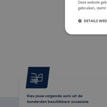
Deze website geb
gebruiken, stemt
DETAILS WE
Kies jouw volgende auto uit de
honderden beschikbare occasions