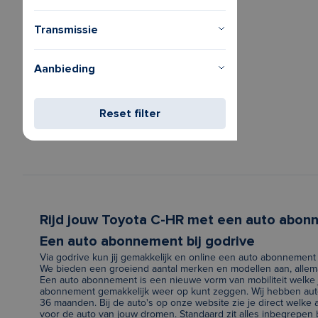
Transmissie
Aanbieding
Reset filter
Rijd jouw Toyota C-HR met een auto abon
Een auto abonnement bij godrive
Via godrive kun jij gemakkelijk en online een auto abonnement 
We bieden een groeiend aantal merken en modellen aan, allema
Een auto abonnement is een nieuwe vorm van mobiliteit welke j
abonnement gemakkelijk weer op kunt zeggen. Wij hebben auto
36 maanden. Bij de auto's op onze website zie je direct welk
voor de auto van jouw dromen. Standaard zit alles inbegrepen