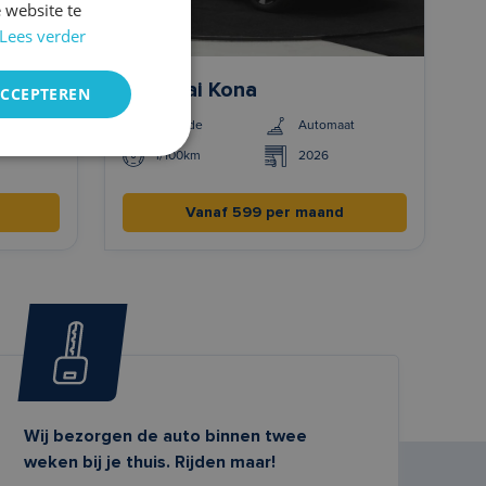
 website te
Lees verder
Hyundai Kona
ACCEPTEREN
chakeld
Hybride
Automaat
l/100km
2026
Vanaf 599 per maand
Wij bezorgen de auto binnen twee
weken bij je thuis. Rijden maar!