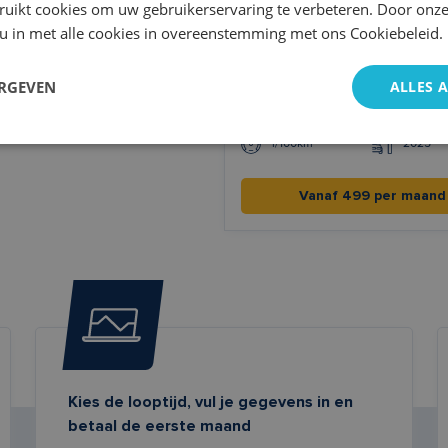
ruikt cookies om uw gebruikerservaring te verbeteren. Door onze
 u in met alle cookies in overeenstemming met ons Cookiebeleid.
Peugeot 2008
ERGEVEN
ALLES 
Benzine
Handges
l/100km
2025
Vanaf 499 per maand
Kies de looptijd, vul je gegevens in en
betaal de eerste maand