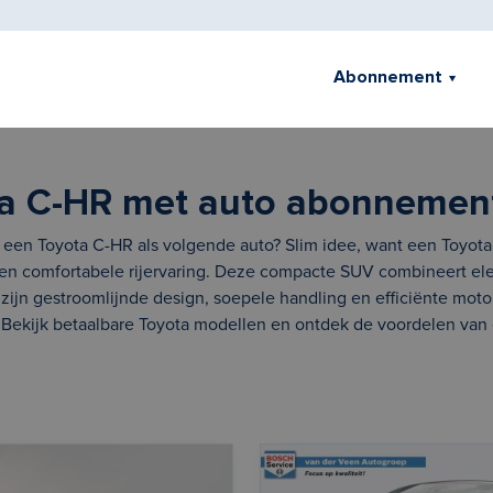
Abonnement
a C-HR met auto abonnemen
 een Toyota C-HR als volgende auto? Slim idee, want een Toyota
en comfortabele rijervaring. Deze compacte SUV combineert elega
zijn gestroomlijnde design, soepele handling en efficiënte moto
 Bekijk betaalbare Toyota modellen en ontdek de voordelen va