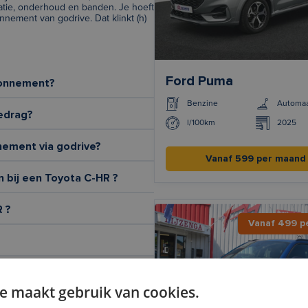
atie, onderhoud en banden. Je hoeft
nement van godrive. Dat klinkt (h)
Ford Puma
bonnement?
Benzine
Automa
edrag?
l/100km
2025
nement via godrive?
Vanaf 599 per maand
n bij een Toyota C-HR ?
 ?
Vanaf 499 p
e maakt gebruik van cookies.