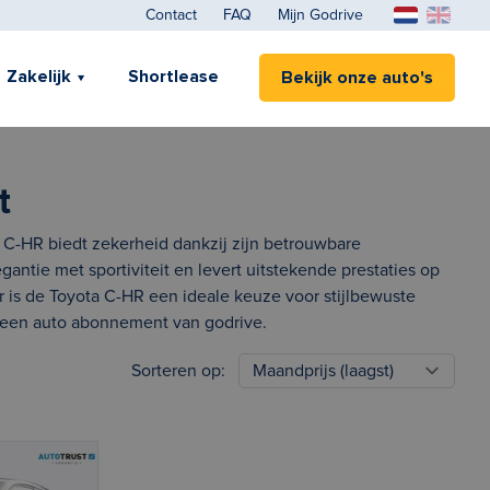
Contact
FAQ
Mijn Godrive
Zakelijk
Shortlease
Bekijk onze auto's
t
 C-HR biedt zekerheid dankzij zijn betrouwbare
ntie met sportiviteit en levert uitstekende prestaties op
r is de Toyota C-HR een ideale keuze voor stijlbewuste
n een auto abonnement van godrive.
Sorteren op: