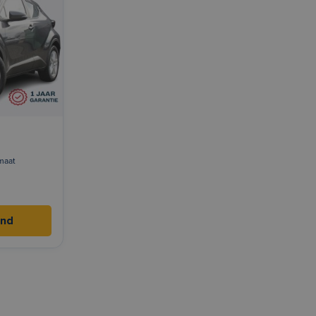
maat
and