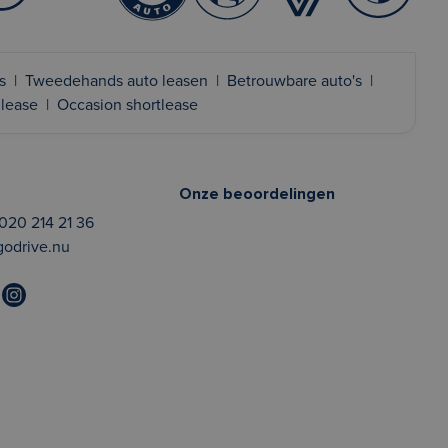
s
|
Tweedehands auto leasen
|
Betrouwbare auto's
|
 lease
|
Occasion shortlease
Onze beoordelingen
020 214 21 36
godrive.nu