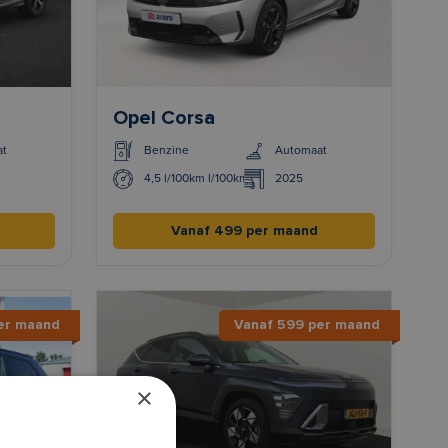
Opel Corsa
at
Benzine
Automaat
4,5 l/100km l/100km
2025
Vanaf 499 per maand
er maand
Vanaf 599 per maand
×