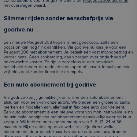
comfortabelers voor het gezin? Dan is de
Peugeot 3008 occasion
het overwegen waard.
Slimmer rijden zonder aanschafprijs via
godrive.nu
Een nieuwe Peugeot 208 kopen is niet goedkoop. Zelfs een
occasion kan nog flink aantikken. Via godrive.nu kies je voor een
Peugeot 208 met abonnement. Je betaalt één vast maandbedrag en
verder niets. Geen aanbetaling, geen zorgen over onderhoud of
onverwachte kosten. Zo rijd je zorgeloos in een populaire
hatchback zonder de nadelen van kopen of leasen. Ideaal voor wie
vrijheid zoekt zonder financiële drempels.
Een auto abonnement bij godrive
Via godrive kun jij gemakkelijk en online een auto abonnement
afsluiten voor een van onze auto's. We bieden een groeiend aantal
merken en modellen aan, allemaal in flexibele auto abonnement.
Een auto abonnement is een nieuwe vorm van mobiliteit welke je na
de minimale looptijd van het abonnement gemakkelijk weer op kunt
zeggen. Wij hebben auto abonnementen van 3, 6, 12, 24 of 36
maanden. Bij de auto's op onze website zie je direct welke
abonnementsduur beschikbaar is voor de auto van jouw dromen.
Standaard zit alles inbegrepen bij de abonnementen, dus de