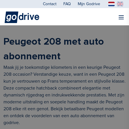
Contact
FAQ
Mijn Godrive
Peugeot 208 met auto
abonnement
Maak jij je toekomstige kilometers in een keurige Peugeot
208 occasion? Verstandige keuze, want in een Peugeot 208
kun je vertrouwen op Frans temperament en stijlvolle klasse.
Deze compacte hatchback combineert elegantie met
dynamisch rijgedrag en indrukwekkende prestaties. Met zijn
moderne uitstraling en soepele handling maakt de Peugeot
208 elke rit een genot. Bekijk betaalbare Peugeot modellen
en ontdek de voordelen van een auto abonnement van
godrive.