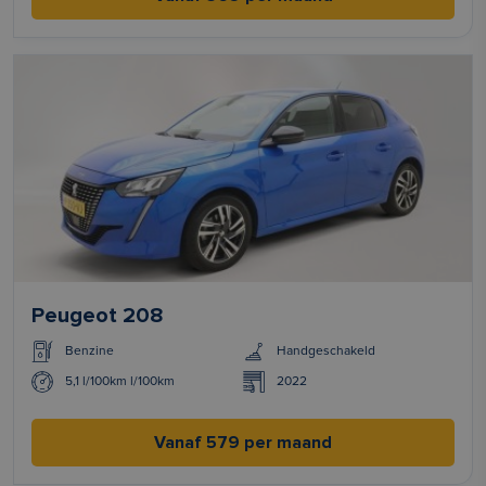
Peugeot 208
Benzine
Handgeschakeld
5,1 l/100km l/100km
2022
Vanaf 579 per maand