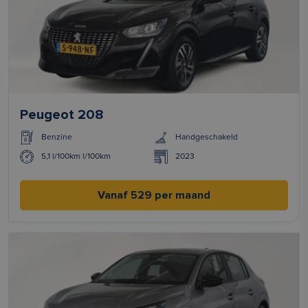
Peugeot 208
Benzine
Handgeschakeld
5,1 l/100km l/100km
2023
Vanaf 529 per maand