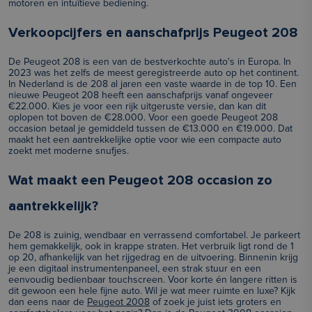
motoren en intuïtieve bediening.
Verkoopcijfers en aanschafprijs Peugeot 208
De Peugeot 208 is een van de bestverkochte auto's in Europa. In
2023 was het zelfs de meest geregistreerde auto op het continent.
In Nederland is de 208 al jaren een vaste waarde in de top 10. Een
nieuwe Peugeot 208 heeft een aanschafprijs vanaf ongeveer
€22.000. Kies je voor een rijk uitgeruste versie, dan kan dit
oplopen tot boven de €28.000. Voor een goede Peugeot 208
occasion betaal je gemiddeld tussen de €13.000 en €19.000. Dat
maakt het een aantrekkelijke optie voor wie een compacte auto
zoekt met moderne snufjes.
Wat maakt een Peugeot 208 occasion zo
aantrekkelijk?
De 208 is zuinig, wendbaar en verrassend comfortabel. Je parkeert
hem gemakkelijk, ook in krappe straten. Het verbruik ligt rond de 1
op 20, afhankelijk van het rijgedrag en de uitvoering. Binnenin krijg
je een digitaal instrumentenpaneel, een strak stuur en een
eenvoudig bedienbaar touchscreen. Voor korte én langere ritten is
dit gewoon een hele fijne auto. Wil je wat meer ruimte en luxe? Kijk
dan eens naar de
Peugeot 2008
of zoek je juist iets groters en