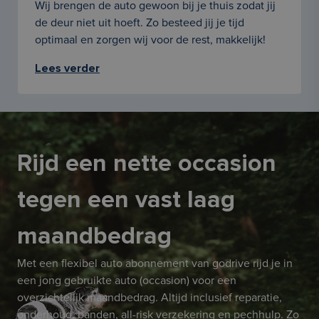
Wij brengen de auto gewoon bij je thuis zodat jij
de deur niet uit hoeft. Zo besteed jij je tijd
optimaal en zorgen wij voor de rest, makkelijk!
Lees verder
Rijd een nette occasion
tegen een vast laag
maandbedrag
Met een flexibel auto abonnement van godrive rijd je in
een jong gebruikte auto (occasion) voor een
overzichtelijk maandbedrag. Altijd inclusief reparatie,
onderhoud, banden, all-risk verzekering en pechhulp. Zo