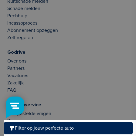
Ruitschade melden
Schade melden
Pechhulp
Incassoproces
Abonnement opzeggen
Zelf regelen
Godrive
Over ons
Partners
Vacatures
Zakelijk
FAQ
Klantenservice
Veelgestelde vragen
Blog
Auto inruilen
Filter op jouw perfecte auto
Mobiliteitsbudget