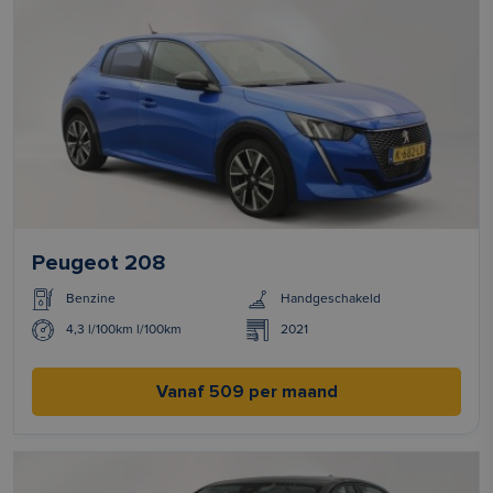
Peugeot 208
Benzine
Handgeschakeld
4,3 l/100km l/100km
2021
Vanaf 509 per maand