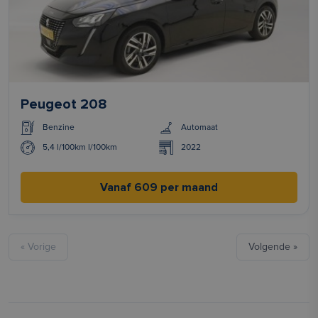
Peugeot 208
Benzine
Automaat
5,4 l/100km l/100km
2022
Vanaf 609 per maand
« Vorige
Volgende »