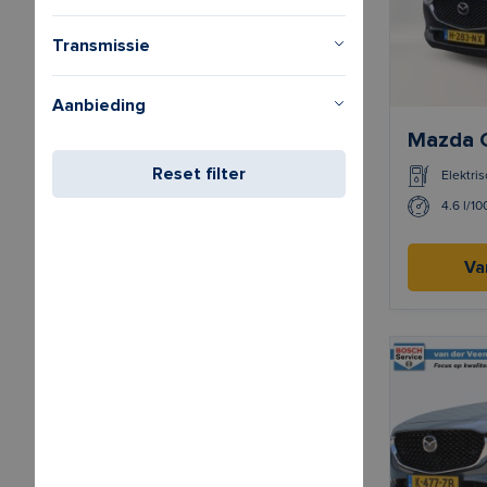
Transmissie
Aanbieding
Mazda 
Reset filter
Elektris
4.6 l/1
Va