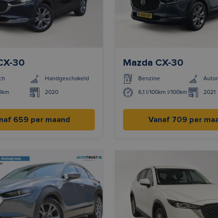
CX-30
Mazda CX-30
ch
Handgeschakeld
Benzine
Auto
00km
2020
6,1 l/100km l/100km
2021
naf 659 per maand
Vanaf 709 per ma