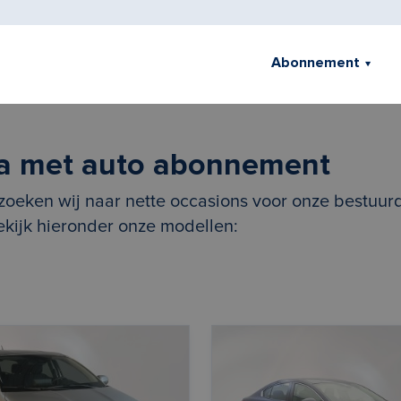
Abonnement
a met auto abonnement
zoeken wij naar nette occasions voor onze bestuurd
kijk hieronder onze modellen: