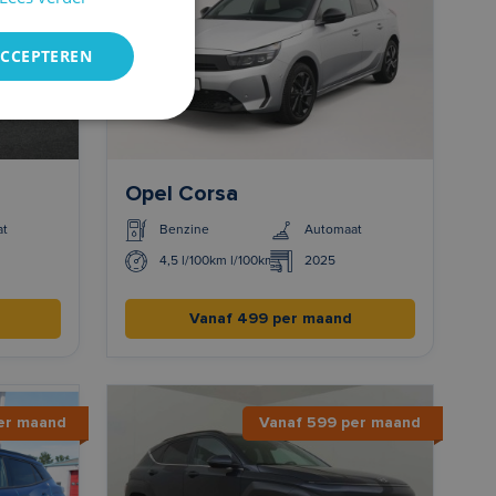
ACCEPTEREN
Opel Corsa
at
Benzine
Automaat
4,5 l/100km l/100km
2025
Vanaf 499 per maand
er maand
Vanaf 599 per maand