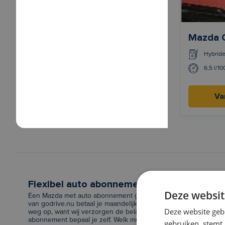
Mazda 
Hybrid
6,5 l/1
Va
Flexibel auto abonnement voor Mazda
Deze websit
Een Mazda met auto abonnement geeft jou de ultieme vrijheid.
van godrive.nu betaal je maandelijks een vast bedrag voor jou
Deze website geb
weg op, want wij verzorgen de belasting en verzekeringen. De
abonnement bepaal je zelf. Welk model ga jij de komende maand
gebruiken, stemt