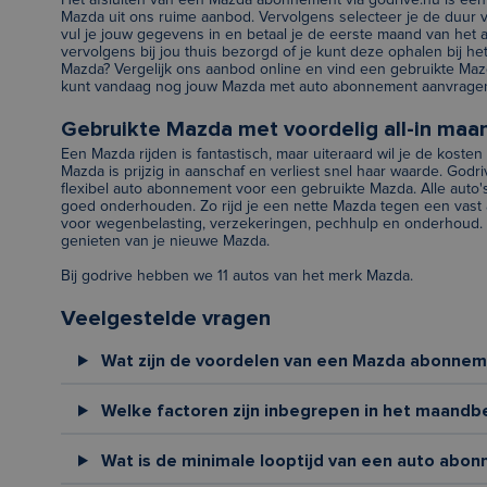
Het afsluiten van een Mazda abonnement via godrive.nu is een
Mazda uit ons ruime aanbod. Vervolgens selecteer je de duur
vul je jouw gegevens in en betaal je de eerste maand van het
vervolgens bij jou thuis bezorgd of je kunt deze ophalen bij het
Mazda? Vergelijk ons aanbod online en vind een gebruikte Mazd
kunt vandaag nog jouw Mazda met auto abonnement aanvrage
Gebruikte Mazda met voordelig all-in ma
Een Mazda rijden is fantastisch, maar uiteraard wil je de kost
Mazda is prijzig in aanschaf en verliest snel haar waarde. God
flexibel auto abonnement voor een gebruikte Mazda. Alle auto'
goed onderhouden. Zo rijd je een nette Mazda tegen een vast 
voor wegenbelasting, verzekeringen, pechhulp en onderhoud. J
genieten van je nieuwe Mazda.
Bij godrive hebben we 11 autos van het merk Mazda.
Veelgestelde vragen
Wat zijn de voordelen van een Mazda abonne
Welke factoren zijn inbegrepen in het maandb
Wat is de minimale looptijd van een auto abon