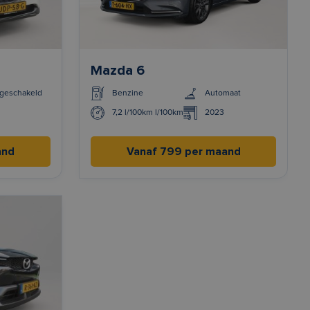
Mazda 6
geschakeld
Benzine
Automaat
7,2 l/100km l/100km
2023
and
Vanaf 799 per maand