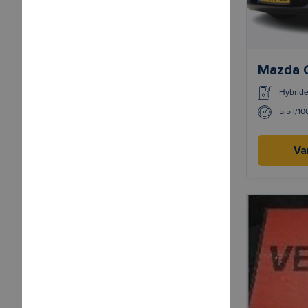
Mazda 
Hybrid
5,5 l/1
Va