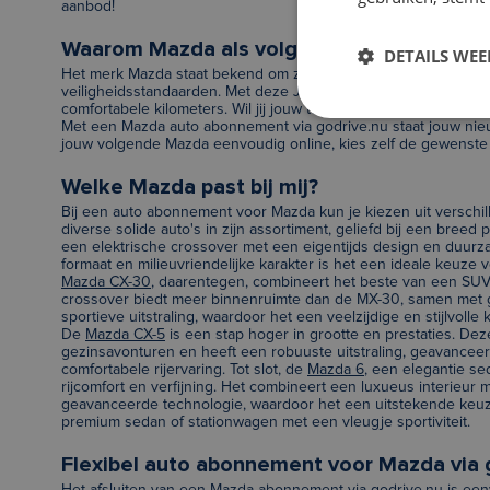
aanbod!
Waarom Mazda als volgende auto?
DETAILS WE
Het merk Mazda staat bekend om zijn betrouwbare techniek,
veiligheidsstandaarden. Met deze Japanse krachtpatser ben je 
comfortabele kilometers. Wil jij jouw toekomstige ritten maken
Met een Mazda auto abonnement via godrive.nu staat jouw nieu
jouw volgende Mazda eenvoudig online, kies zelf de gewenste l
Welke Mazda past bij mij?
Bij een auto abonnement voor Mazda kun je kiezen uit verschi
diverse solide auto's in zijn assortiment, geliefd bij een breed 
een elektrische crossover met een eigentijds design en duurza
formaat en milieuvriendelijke karakter is het een ideale keuze
Mazda CX-30
, daarentegen, combineert het beste van een SU
crossover biedt meer binnenruimte dan de MX-30, samen met
sportieve uitstraling, waardoor het een veelzijdige en stijlvol
De
Mazda CX-5
is een stap hoger in grootte en prestaties. De
gezinsavonturen en heeft een robuuste uitstraling, geavanceer
comfortabele rijervaring. Tot slot, de
Mazda 6
, een elegantie se
rijcomfort en verfijning. Het combineert een luxueus interieur
geavanceerde technologie, waardoor het een uitstekende keuze
premium sedan of stationwagen met een vleugje sportiviteit.
Flexibel auto abonnement voor Mazda via 