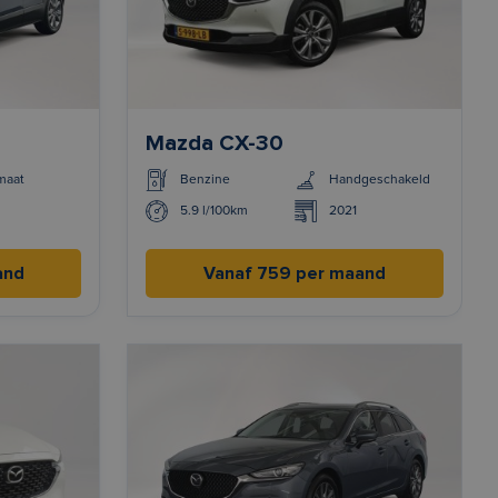
Mazda CX-30
maat
Benzine
Handgeschakeld
5.9 l/100km
2021
and
Vanaf 759 per maand