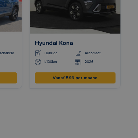
Hyundai Kona
chakeld
Hybride
Automaat
l/100km
2026
Vanaf 599 per maand