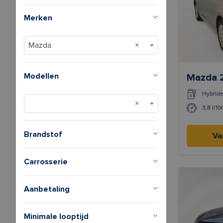
Merken
Mazda
Modellen
Mazda 
Hybrid
3,8 l/1
Brandstof
Va
Carrosserie
Aanbetaling
Minimale looptijd