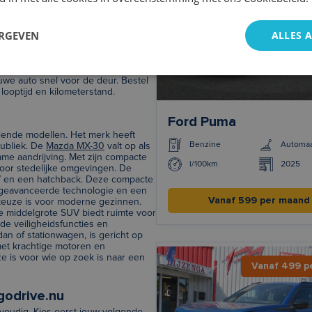
ERGEVEN
ALLES 
 kenmerkende design en hoge
verzekerd van veilige en
 in een Mazda? Uitstekende keuze.
we auto snel voor de deur. Bestel
ooptijd en kilometerstand.
Ford Puma
llende modellen. Het merk heeft
Benzine
Automa
publiek. De
Mazda MX-30
valt op als
me aandrijving. Met zijn compacte
l/100km
2025
 voor stedelijke omgevingen. De
V en een hatchback. Deze compacte
 geavanceerde technologie en een
Vanaf 599 per maand
le keuze is voor moderne gezinnen.
ze middelgrote SUV biedt ruimte voor
de veiligheidsfuncties en
dan of stationwagen, is gericht op
 met krachtige motoren en
 is voor wie op zoek is naar een
Vanaf 499 p
godrive.nu