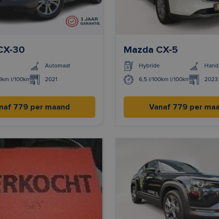
CX-30
Mazda CX-5
e
Automaat
Hybride
Hand
00km l/100km
2021
6,5 l/100km l/100km
2023
naf 779 per maand
Vanaf 779 per ma