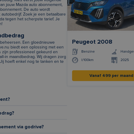
voudig. Kies eerst jouw volgende
 van jouw Mazda auto abonnement,
 abonnement. De auto wordt
 autobedrijf. Zoek je een betaalbare
a tegen het scherpste tarief. Je
n!
andbedrag
Peugeot 2008
en beheersen. Een gloednieuwe
rive.nu biedt een oplossing met een
Benzine
Handges
s zijn professioneel gekeurd en
all-in maandbedrag. Wij dragen zorg
l/100km
2025
ij hoeft enkel nog te tanken en te
Vanaf 499 per maand
ment?
edrag?
nement via godrive?