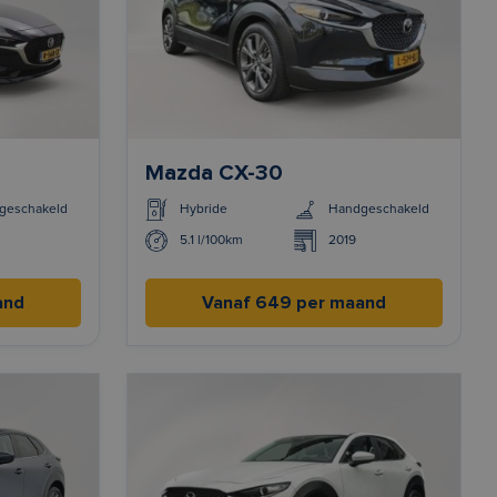
Mazda CX-30
geschakeld
Hybride
Handgeschakeld
5.1 l/100km
2019
and
Vanaf 649 per maand