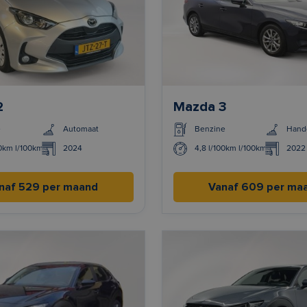
2
Mazda 3
e
Automaat
Benzine
Hand
00km l/100km
2024
4,8 l/100km l/100km
2022
naf 529 per maand
Vanaf 609 per ma