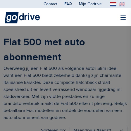
Contact
FAQ
Mijn Godrive
Fiat 500 met auto
abonnement
Overweeg jij een Fiat 500 als volgende auto? Slim idee,
want een Fiat 500 biedt zekerheid dankzij zijn charmante
Italiaanse karakter. Deze compacte hatchback straalt
speelsheid uit en levert verrassend wendbaar rijgedrag in
stadsverkeer. Met zijn vlotte prestaties en zuinige
brandstofverbruik maakt de Fiat 500 elke rit plezierig. Bekijk
betaalbare Fiat modellen en ontdek de voordelen van een
auto abonnement van godrive.
Sorteren op: