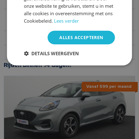
abonnement via godrive?
onze website te gebruiken, stemt u in met
alle cookies in overeenstemming met ons
Hoeveel jaarlijkse kilometers zijn er inbegrepen
Cookiebeleid.
Lees verder
bij een Fiat 500 ?
ALLES ACCEPTEREN
Hoelang duurt de levering van een Fiat 500 ?
DETAILS WEERGEVEN
Hoe werkt het acceptatieproces bij godrive?
Rijden binnen 14 dagen?
Vanaf 599 per maand