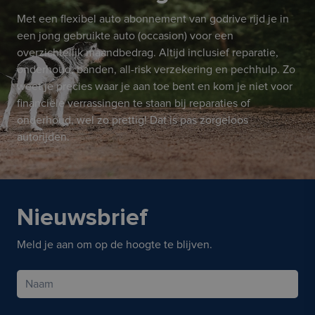
Met een flexibel auto abonnement van godrive rijd je in
een jong gebruikte auto (occasion) voor een
overzichtelijk maandbedrag. Altijd inclusief reparatie,
onderhoud, banden, all-risk verzekering en pechhulp. Zo
weet je precies waar je aan toe bent en kom je niet voor
financiële verrassingen te staan bij reparaties of
onderhoud, wel zo prettig! Dat is pas zorgeloos
autorijden.
Nieuwsbrief
Meld je aan om op de hoogte te blijven.