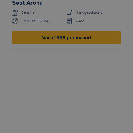
Seat Arona
Benzine
Handgeschakeld
4,8 l/100km l/100km
2022
Vanaf 559 per maand