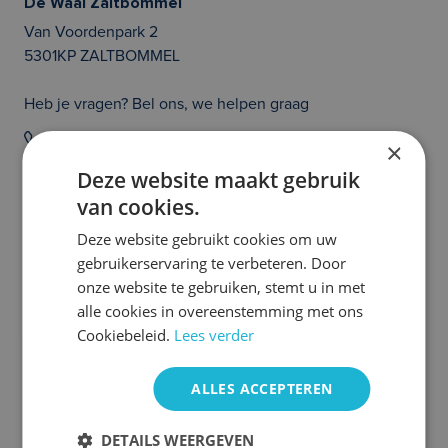
De Waal Zaltbommel
Van Voordenpark 2
5301KP ZALTBOMMEL
Heb je vragen? Bel ons, we helpen graag
020 214 21 36
×
Deze website maakt gebruik
Prijs en/of zetfouten voorbehouden. Controleer zelf of de uitvoering van
van cookies.
de auto klopt en of alle opties die jouw beslissing tot het aangaan van een
auto abonnement kunnen beïnvloeden aanwezig zijn. Heb je hier vragen
over, neem dan even contact met ons op. We helpen je graag!
Deze website gebruikt cookies om uw
gebruikerservaring te verbeteren. Door
Meer Seat occasions
onze website te gebruiken, stemt u in met
alle cookies in overeenstemming met ons
Cookiebeleid.
Lees verder
ALLES ACCEPTEREN
DETAILS WEERGEVEN