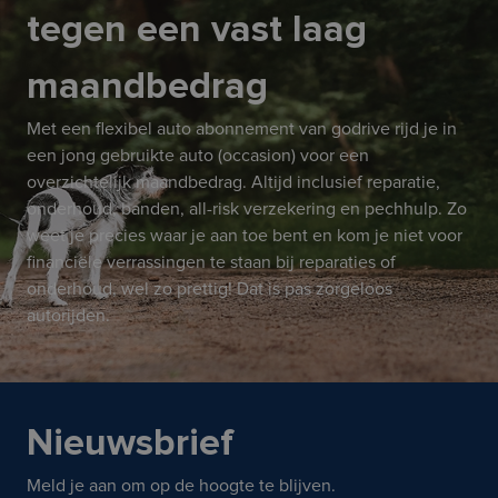
tegen een vast laag
maandbedrag
Met een flexibel auto abonnement van godrive rijd je in
een jong gebruikte auto (occasion) voor een
overzichtelijk maandbedrag. Altijd inclusief reparatie,
onderhoud, banden, all-risk verzekering en pechhulp. Zo
weet je precies waar je aan toe bent en kom je niet voor
financiële verrassingen te staan bij reparaties of
onderhoud, wel zo prettig! Dat is pas zorgeloos
autorijden.
Nieuwsbrief
Meld je aan om op de hoogte te blijven.