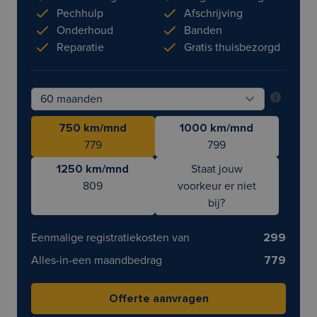
Pechhulp
Afschrijving
Onderhoud
Banden
Reparatie
Gratis thuisbezorgd
750 km/mnd
1000 km/mnd
779
799
1250 km/mnd
Staat jouw
809
voorkeur er niet
bij?
Eenmalige registratiekosten van
299
Alles-in-een maandbedrag
779