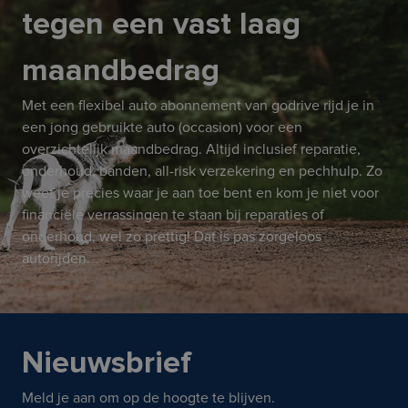
tegen een vast laag
maandbedrag
Met een flexibel auto abonnement van godrive rijd je in
een jong gebruikte auto (occasion) voor een
overzichtelijk maandbedrag. Altijd inclusief reparatie,
onderhoud, banden, all-risk verzekering en pechhulp. Zo
weet je precies waar je aan toe bent en kom je niet voor
financiële verrassingen te staan bij reparaties of
onderhoud, wel zo prettig! Dat is pas zorgeloos
autorijden.
Nieuwsbrief
Meld je aan om op de hoogte te blijven.