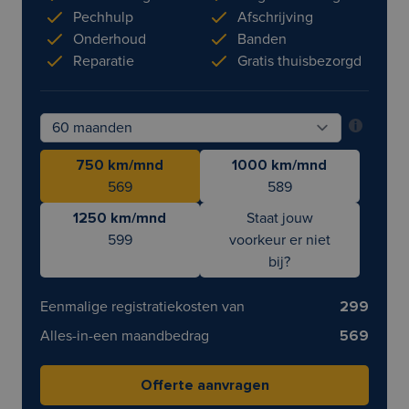
Pechhulp
Afschrijving
Onderhoud
Banden
Reparatie
Gratis thuisbezorgd
750 km/mnd
1000 km/mnd
569
589
1250 km/mnd
Staat jouw
599
voorkeur er niet
bij?
Eenmalige registratiekosten van
299
Alles-in-een maandbedrag
569