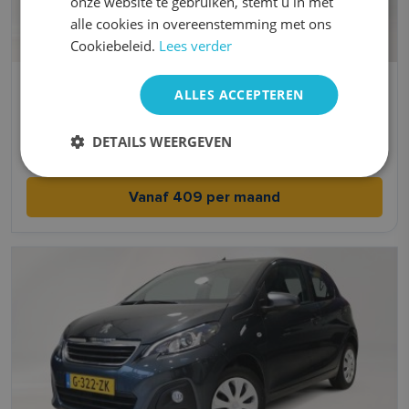
onze website te gebruiken, stemt u in met
alle cookies in overeenstemming met ons
Cookiebeleid.
Lees verder
Kia Picanto
ALLES ACCEPTEREN
Benzine
Handgeschakeld
DETAILS WEERGEVEN
4,8 l/100km l/100km
2021
Vanaf 409 per maand