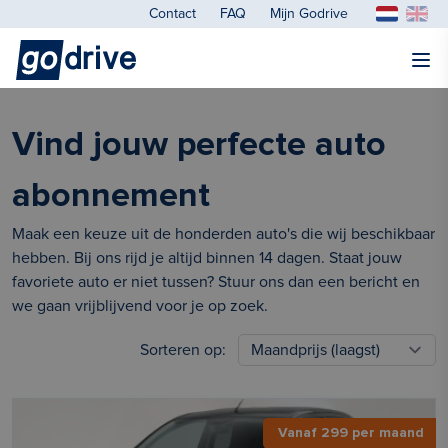
Contact
FAQ
Mijn Godrive
Vind jouw perfecte auto
abonnement
Maak een keuze uit de honderden auto's die wij beschikbaar
hebben. Bij ons rijd je altijd binnen 14 dagen. Staat jouw
favoriete auto er niet tussen? Stuur ons dan een bericht en
we gaan vrijblijvend voor je op zoek.
Sorteren op:
Vanaf 299 per maand