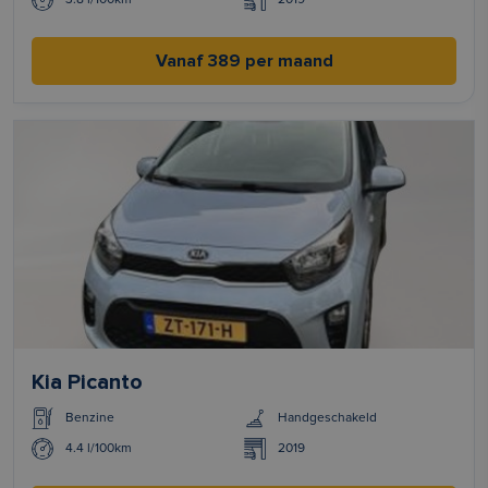
Vanaf 389 per maand
Kia Picanto
Benzine
Handgeschakeld
4.4 l/100km
2019