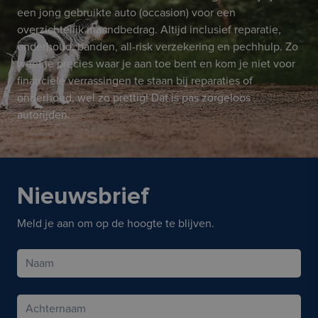
een jong gebruikte auto (occasion) voor een
overzichtelijk maandbedrag. Altijd inclusief reparatie,
onderhoud, banden, all-risk verzekering en pechhulp. Zo
weet je precies waar je aan toe bent en kom je niet voor
financiële verrassingen te staan bij reparaties of
onderhoud, wel zo prettig! Dat is pas zorgeloos
autorijden.
Nieuwsbrief
Meld je aan om op de hoogte te blijven.