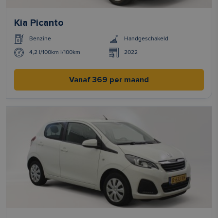
Kia Picanto
Benzine
Handgeschakeld
4,2 l/100km l/100km
2022
Vanaf 369 per maand