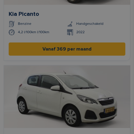
Kia Picanto
Benzine
Handgeschakeld
4,2 l/100km l/100km
2022
Vanaf 369 per maand