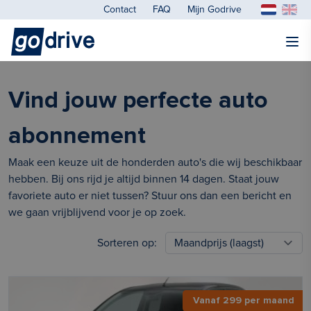
Contact
FAQ
Mijn Godrive
Vind jouw perfecte auto
abonnement
Maak een keuze uit de honderden auto's die wij beschikbaar
hebben. Bij ons rijd je altijd binnen 14 dagen. Staat jouw
favoriete auto er niet tussen? Stuur ons dan een bericht en
we gaan vrijblijvend voor je op zoek.
Sorteren op:
Vanaf 299 per maand