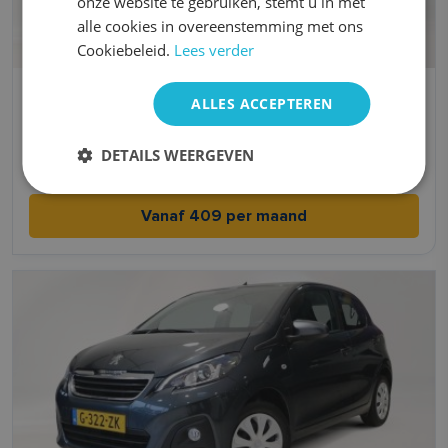
onze website te gebruiken, stemt u in met
alle cookies in overeenstemming met ons
Cookiebeleid.
Lees verder
Kia Picanto
ALLES ACCEPTEREN
Benzine
Handgeschakeld
DETAILS WEERGEVEN
4,8 l/100km l/100km
2021
Vanaf 409 per maand