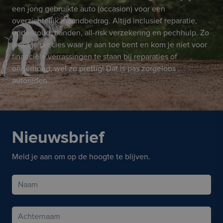
een jong gebruikte auto (occasion) voor een
overzichtelijk maandbedrag. Altijd inclusief reparatie,
onderhoud, banden, all-risk verzekering en pechhulp. Zo
weet je precies waar je aan toe bent en kom je niet voor
financiële verrassingen te staan bij reparaties of
onderhoud, wel zo prettig! Dat is pas zorgeloos
autorijden.
Nieuwsbrief
Meld je aan om op de hoogte te blijven.