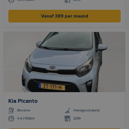
Vanaf 389 per maand
Kia Picanto
Benzine
Handgeschakeld
4.4 l/100km
2019