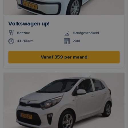
Volkswagen up!
Benzine
Handgeschakeld
4.1 l/100km
2018
Vanaf 359 per maand