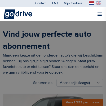
Contact
FAQ
Mijn Godrive
Vind jouw perfecte auto
abonnement
Maak een keuze uit de honderden auto's die wij beschikbaar
hebben. Bij ons rijd je altijd binnen 14 dagen. Staat jouw
favoriete auto er niet tussen? Stuur ons dan een bericht en
we gaan vrijblijvend voor je op zoek.
Sorteren op:
Vanaf 299 per maand