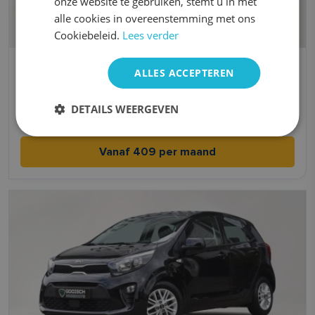
onze website te gebruiken, stemt u in met
alle cookies in overeenstemming met ons
Cookiebeleid.
Lees verder
Citroën C1
ALLES ACCEPTEREN
Benzine
Handgeschakeld
DETAILS WEERGEVEN
3,7 l/100km l/100km
2022
Vanaf 409 per maand