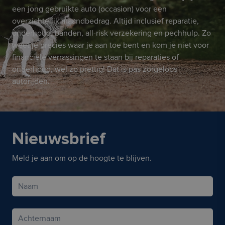
een jong gebruikte auto (occasion) voor een
overzichtelijk maandbedrag. Altijd inclusief reparatie,
onderhoud, banden, all-risk verzekering en pechhulp. Zo
weet je precies waar je aan toe bent en kom je niet voor
financiële verrassingen te staan bij reparaties of
onderhoud, wel zo prettig! Dat is pas zorgeloos
autorijden.
Nieuwsbrief
Meld je aan om op de hoogte te blijven.