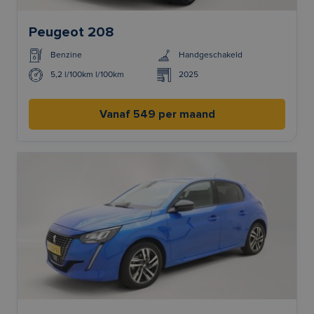
Peugeot 208
Benzine
Handgeschakeld
5,2 l/100km l/100km
2025
Vanaf 549 per maand