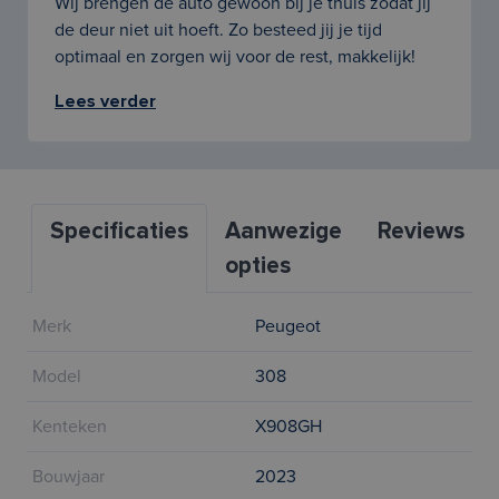
Wij brengen de auto gewoon bij je thuis zodat jij
de deur niet uit hoeft. Zo besteed jij je tijd
optimaal en zorgen wij voor de rest, makkelijk!
Lees verder
Specificaties
Aanwezige
Reviews
opties
Merk
Peugeot
Model
308
Kenteken
X908GH
Bouwjaar
2023