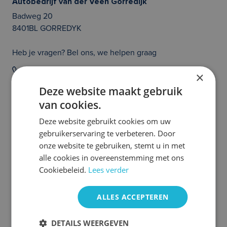
Autobedrijf van der Veen Gorredijk
Badweg 20
8401BL GORREDYK
Heb je vragen? Bel ons, we helpen graag
020 214 21 36
×
Deze website maakt gebruik
Prijs en/of zetfouten voorbehouden. Controleer zelf of de uitvoering van
van cookies.
de auto klopt en of alle opties die jouw beslissing tot het aangaan van een
auto abonnement kunnen beïnvloeden aanwezig zijn. Heb je hier vragen
over, neem dan even contact met ons op. We helpen je graag!
Deze website gebruikt cookies om uw
gebruikerservaring te verbeteren. Door
Meer Peugeot occasions
onze website te gebruiken, stemt u in met
alle cookies in overeenstemming met ons
Cookiebeleid.
Lees verder
ALLES ACCEPTEREN
DETAILS WEERGEVEN