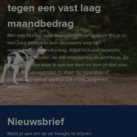
tegen een vast laag
maandbedrag
Met een flexibel auto abonnement van godrive rijd je in
een jong gebruikte auto (occasion) voor een
overzichtelijk maandbedrag. Altijd inclusief reparatie,
onderhoud, banden, all-risk verzekering en pechhulp. Zo
weet je precies waar je aan toe bent en kom je niet voor
financiële verrassingen te staan bij reparaties of
onderhoud, wel zo prettig! Dat is pas zorgeloos
autorijden.
Nieuwsbrief
Meld je aan om op de hoogte te blijven.