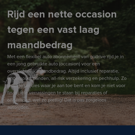
Rijd een nette occasion
tegen een vast laag
maandbedrag
Met een flexibel auto abonnement van godrive rijd je in
een jong gebruikte auto (occasion) voor een
overzichtelijk maandbedrag. Altijd inclusief reparatie,
onderhoud, banden, all-risk verzekering en pechhulp. Zo
weet je precies waar je aan toe bent en kom je niet voor
financiële verrassingen te staan bij reparaties of
onderhoud, wel zo prettig! Dat is pas zorgeloos
autorijden.