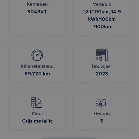
Kenteken
Verbruik
S048VT
1,3 l/100km, 14,9
kWh/100km
l/100km
Kilometerstand
Bouwjaar
89.770 km
2023
Kleur
Deuren
Grijs metallic
5