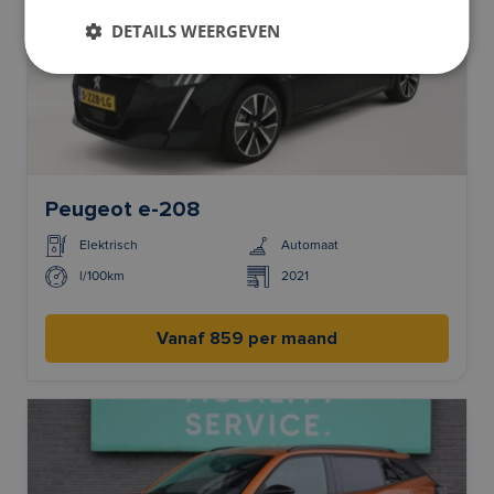
DETAILS WEERGEVEN
Peugeot e-208
Elektrisch
Automaat
l/100km
2021
Vanaf 859 per maand