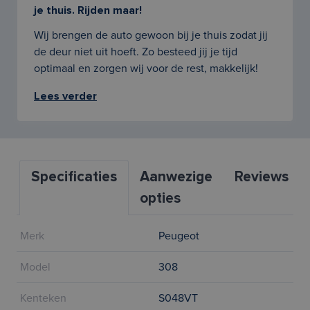
je thuis. Rijden maar!
Wij brengen de auto gewoon bij je thuis zodat jij
de deur niet uit hoeft. Zo besteed jij je tijd
optimaal en zorgen wij voor de rest, makkelijk!
Lees verder
Specificaties
Aanwezige
Reviews
opties
Merk
Peugeot
Model
308
Kenteken
S048VT