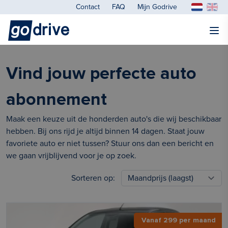
Contact
FAQ
Mijn Godrive
Vind jouw perfecte auto
abonnement
Maak een keuze uit de honderden auto's die wij beschikbaar
hebben. Bij ons rijd je altijd binnen 14 dagen. Staat jouw
favoriete auto er niet tussen? Stuur ons dan een bericht en
we gaan vrijblijvend voor je op zoek.
Sorteren op:
Vanaf 299 per maand