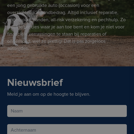
een jong gebruikte auto (occasion) voor een
overzichtelijk maandbedrag. Altijd inclusief reparatie,
onderhoud, banden, all-risk verzekering en pechhulp. Zo
weet je precies waar je aan toe bent en kom je niet voor
financiële verrassingen te staan bij reparaties of
onderhoud, wel zo prettig! Dat is pas zorgeloos
autorijden.
Nieuwsbrief
Meld je aan om op de hoogte te blijven.