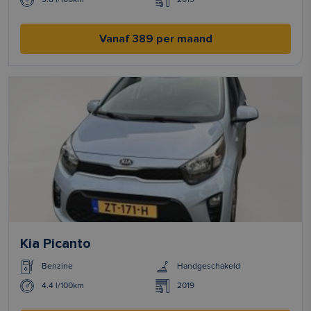
Vanaf 389 per maand
Kia Picanto
Benzine
Handgeschakeld
4.4 l/100km
2019