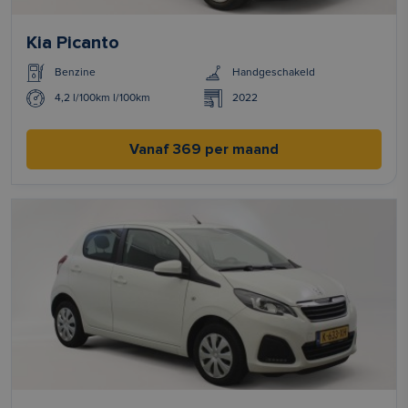
Kia Picanto
Benzine
Handgeschakeld
4,2 l/100km l/100km
2022
Vanaf 369 per maand