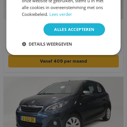
onze website te gebruiken, stemt u in met
alle cookies in overeenstemming met ons
Cookiebeleid.
Lees verder
Kia Picanto
ALLES ACCEPTEREN
Benzine
Handgeschakeld
DETAILS WEERGEVEN
4,8 l/100km l/100km
2021
Vanaf 409 per maand