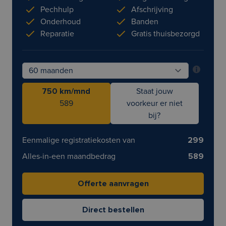
Pechhulp
Afschrijving
Onderhoud
Banden
Reparatie
Gratis thuisbezorgd
750 km/mnd
Staat jouw
589
voorkeur er niet
bij?
Eenmalige registratiekosten van
299
Alles-in-een maandbedrag
589