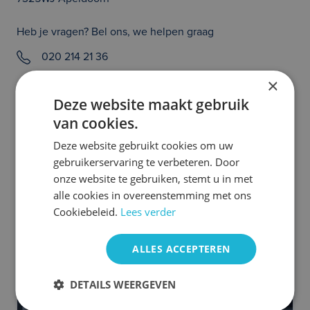
Heb je vragen? Bel ons, we helpen graag
020 214 21 36
×
Prijs en/of zetfouten voorbehouden. Controleer zelf of de uitvoering van
de auto klopt en of alle opties die jouw beslissing tot het aangaan van een
Deze website maakt gebruik
auto abonnement kunnen beïnvloeden aanwezig zijn. Heb je hier vragen
van cookies.
over, neem dan even contact met ons op. We helpen je graag!
Deze website gebruikt cookies om uw
Meer MINI occasions
gebruikerservaring te verbeteren. Door
onze website te gebruiken, stemt u in met
alle cookies in overeenstemming met ons
Cookiebeleid.
Lees verder
ALLES ACCEPTEREN
DETAILS WEERGEVEN