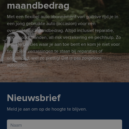
maandbedrag
Met een flexibel auto abonnement van godrive rijd je in
een jong gebruikte auto (occasion) voor een
overzichtelijk maandbedrag. Altijd inclusief reparatie,
onderhoud, banden, all-risk verzekering en pechhulp. Zo
weet je precies waar je aan toe bent en kom je niet voor
financiële verrassingen te staan bij reparaties of
onderhoud, wel zo prettig! Dat is pas zorgeloos
autorijden.
Nieuwsbrief
Meld je aan om op de hoogte te blijven.