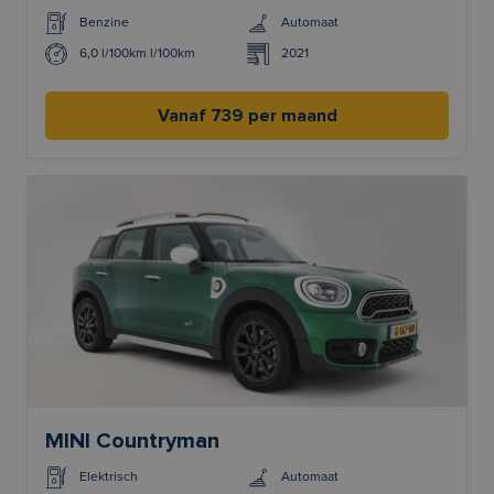
Benzine
Automaat
6,0 l/100km l/100km
2021
Vanaf 739 per maand
MINI Countryman
Elektrisch
Automaat