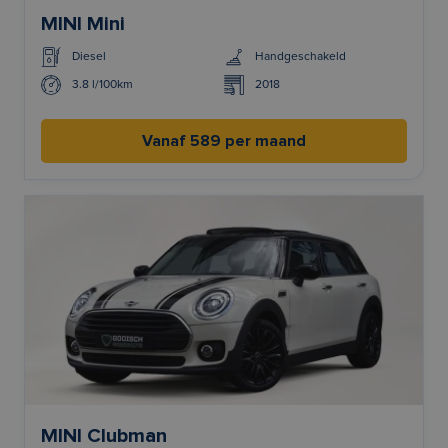
MINI Mini
Diesel
Handgeschakeld
3.8 l/100km
2018
Vanaf 589 per maand
MINI Clubman