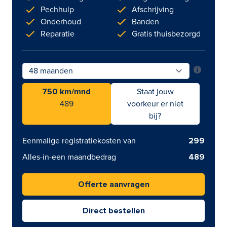
Pechhulp
Afschrijving
Onderhoud
Banden
Reparatie
Gratis thuisbezorgd
750 km/mnd
Staat jouw
489
voorkeur er niet
bij?
Eenmalige registratiekosten van
299
Alles-in-een maandbedrag
489