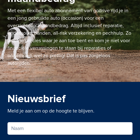
Met een flexibel auto abonnement van godrive rijd je in
een jong gebruikte auto (occasion) voor een
overzichtelijk maandbedrag. Altijd inclusief reparatie,
onderhoud, banden, all-risk verzekering en pechhulp. Zo
weet je precies waar je aan toe bent en kom je niet voor
financiële verrassingen te staan bij reparaties of
onderhoud, wel zo prettig! Dat is pas zorgeloos
autorijden.
Nieuwsbrief
Meld je aan om op de hoogte te blijven.