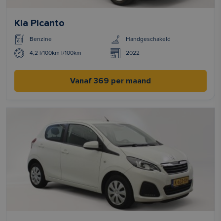
Kia Picanto
Benzine
Handgeschakeld
4,2 l/100km l/100km
2022
Vanaf 369 per maand