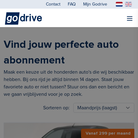
Contact
FAQ
Mijn Godrive
Vind jouw perfecte auto
abonnement
Maak een keuze uit de honderden auto's die wij beschikbaar
hebben. Bij ons rijd je altijd binnen 14 dagen. Staat jouw
favoriete auto er niet tussen? Stuur ons dan een bericht en
we gaan vrijblijvend voor je op zoek.
Sorteren op:
Vanaf 299 per maand