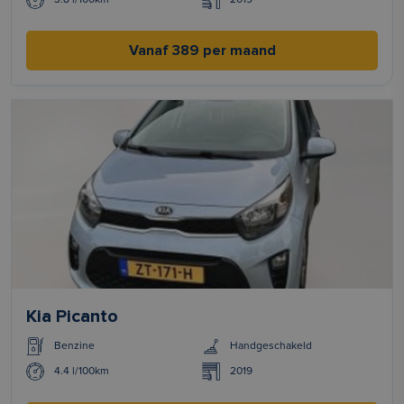
Vanaf 389 per maand
Kia Picanto
Benzine
Handgeschakeld
4.4 l/100km
2019