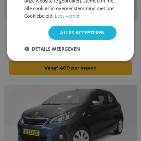
onze website te gebruiken, stemt u in met
alle cookies in overeenstemming met ons
Cookiebeleid.
Lees verder
Kia Picanto
ALLES ACCEPTEREN
Benzine
Handgeschakeld
DETAILS WEERGEVEN
4,8 l/100km l/100km
2021
Vanaf 409 per maand