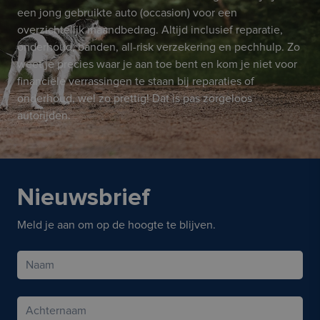
een jong gebruikte auto (occasion) voor een
overzichtelijk maandbedrag. Altijd inclusief reparatie,
onderhoud, banden, all-risk verzekering en pechhulp. Zo
weet je precies waar je aan toe bent en kom je niet voor
financiële verrassingen te staan bij reparaties of
onderhoud, wel zo prettig! Dat is pas zorgeloos
autorijden.
Nieuwsbrief
Meld je aan om op de hoogte te blijven.