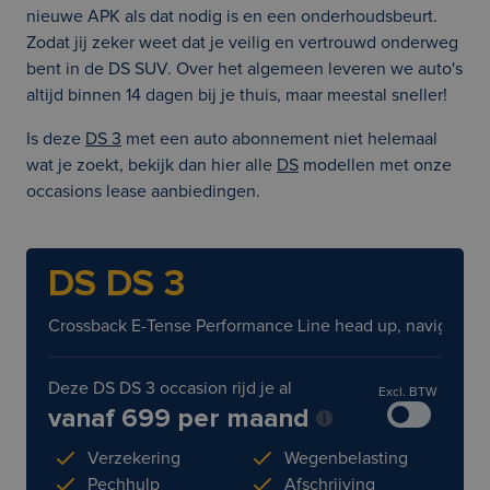
nieuwe APK als dat nodig is en een onderhoudsbeurt.
Zodat jij zeker weet dat je veilig en vertrouwd onderweg
bent in de DS SUV. Over het algemeen leveren we auto's
altijd binnen 14 dagen bij je thuis, maar meestal sneller!
Is deze
DS 3
met een auto abonnement niet helemaal
wat je zoekt, bekijk dan hier alle
DS
modellen met onze
occasions lease aanbiedingen.
DS DS 3
Crossback E-Tense Performance Line head up, navigatie , k
Deze DS DS 3 occasion rijd je al
Excl. BTW
vanaf 699 per maand
Verzekering
Wegenbelasting
Pechhulp
Afschrijving