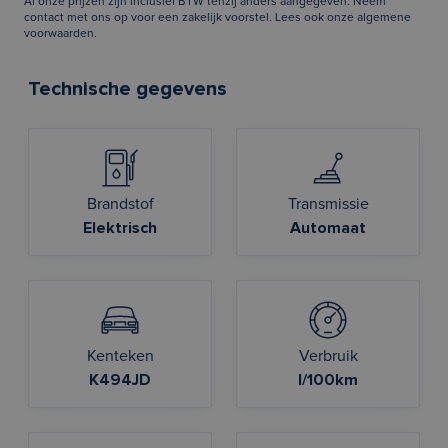
Al onze prijzen zijn inclusief BTW tenzij anders aangegeven. Neem
contact met ons op voor een zakelijk voorstel. Lees ook onze
algemene
voorwaarden
.
Technische gegevens
Brandstof
Transmissie
Elektrisch
Automaat
Kenteken
Verbruik
K494JD
l/100km