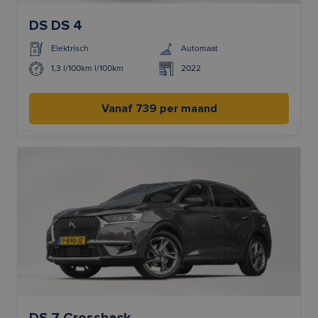
DS DS 4
Elektrisch
Automaat
1,3 l/100km l/100km
2022
Vanaf 739 per maand