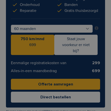
Onderhoud
Banden
Reparatie
Gratis thuisbezorgd
750 km/mnd
Staat jouw
699
voorkeur er niet
bij?
Eenmalige registratiekosten van
299
Alles-in-een maandbedrag
699