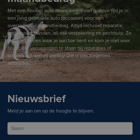
Met een flexibel auto abonnement van godrive rijd je in
een jong gebruikte auto (occasion) voor een
overzichtelijk maandbedrag. Altijd inclusief reparatie,
onderhoud, banden, all-risk verzekering en pechhulp. Zo
weet je precies waar je aan toe bent en kom je niet voor
financiële verrassingen te staan bij reparaties of
onderhoud, wel zo prettig! Dat is pas zorgeloos
autorijden.
Nieuwsbrief
Meld je aan om op de hoogte te blijven.