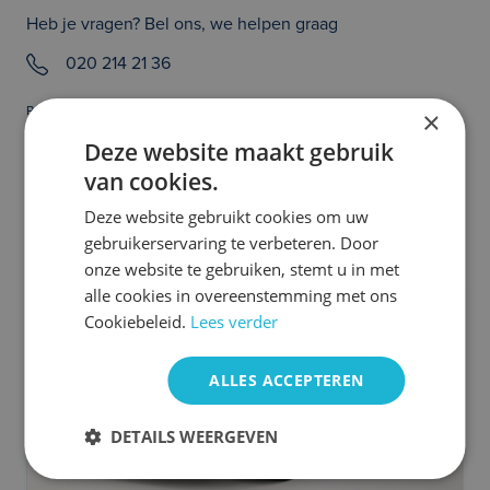
Heb je vragen? Bel ons, we helpen graag
020 214 21 36
Prijs en/of zetfouten voorbehouden. Controleer zelf of de uitvoering van
×
de auto klopt en of alle opties die jouw beslissing tot het aangaan van een
Deze website maakt gebruik
auto abonnement kunnen beïnvloeden aanwezig zijn. Heb je hier vragen
over, neem dan even contact met ons op. We helpen je graag!
van cookies.
Meer DS occasions
Deze website gebruikt cookies om uw
gebruikerservaring te verbeteren. Door
onze website te gebruiken, stemt u in met
alle cookies in overeenstemming met ons
Cookiebeleid.
Lees verder
ALLES ACCEPTEREN
DETAILS WEERGEVEN