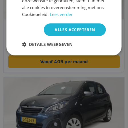
onze website te gebruiken, stemt u in met
alle cookies in overeenstemming met ons
Cookiebeleid.
Lees verder
Kia Picanto
ALLES ACCEPTEREN
Benzine
Handgeschakeld
DETAILS WEERGEVEN
4,8 l/100km l/100km
2021
Vanaf 409 per maand