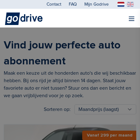
Contact
FAQ
Mijn Godrive
Vind jouw perfecte auto
abonnement
Maak een keuze uit de honderden auto's die wij beschikbaar
hebben. Bij ons rijd je altijd binnen 14 dagen. Staat jouw
favoriete auto er niet tussen? Stuur ons dan een bericht en
we gaan vrijblijvend voor je op zoek.
Sorteren op:
Vanaf 299 per maand