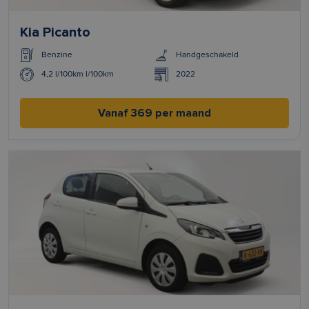
Kia Picanto
Benzine
Handgeschakeld
4,2 l/100km l/100km
2022
Vanaf 369 per maand