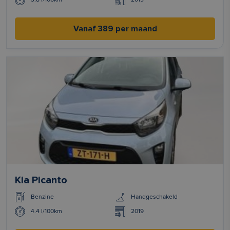
Vanaf 389 per maand
Kia Picanto
Benzine
Handgeschakeld
4.4 l/100km
2019