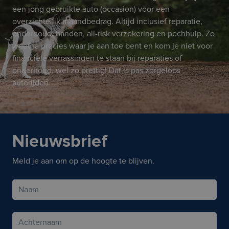
een jong gebruikte auto (occasion) voor een
overzichtelijk maandbedrag. Altijd inclusief reparatie,
onderhoud, banden, all-risk verzekering en pechhulp. Zo
weet je precies waar je aan toe bent en kom je niet voor
financiële verrassingen te staan bij reparaties of
onderhoud, wel zo prettig! Dat is pas zorgeloos
autorijden.
Nieuwsbrief
Meld je aan om op de hoogte te blijven.