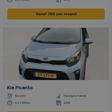
Vanaf 389 per maand
Kia Picanto
Benzine
Handgeschakeld
4.4 l/100km
2019