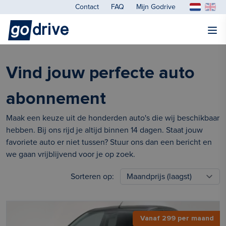
Contact
FAQ
Mijn Godrive
Vind jouw perfecte auto
abonnement
Maak een keuze uit de honderden auto's die wij beschikbaar
hebben. Bij ons rijd je altijd binnen 14 dagen. Staat jouw
favoriete auto er niet tussen? Stuur ons dan een bericht en
we gaan vrijblijvend voor je op zoek.
Sorteren op:
Vanaf 299 per maand