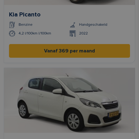
Kia Picanto
Benzine
Handgeschakeld
4,2 l/100km l/100km
2022
Vanaf 369 per maand