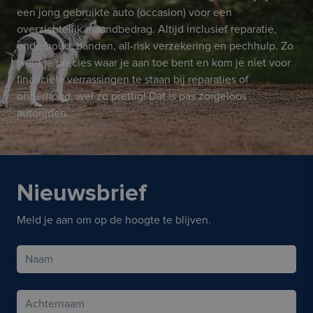
een jong gebruikte auto (occasion) voor een
overzichtelijk maandbedrag. Altijd inclusief reparatie,
onderhoud, banden, all-risk verzekering en pechhulp. Zo
weet je precies waar je aan toe bent en kom je niet voor
financiële verrassingen te staan bij reparaties of
onderhoud, wel zo prettig! Dat is pas zorgeloos
autorijden.
Nieuwsbrief
Meld je aan om op de hoogte te blijven.