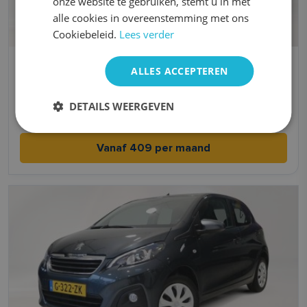
onze website te gebruiken, stemt u in met
alle cookies in overeenstemming met ons
Cookiebeleid.
Lees verder
Kia Picanto
ALLES ACCEPTEREN
Benzine
Handgeschakeld
DETAILS WEERGEVEN
4,8 l/100km l/100km
2021
Vanaf 409 per maand