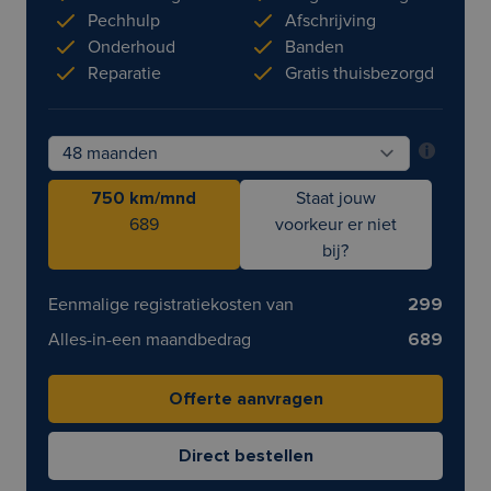
Pechhulp
Afschrijving
Onderhoud
Banden
Reparatie
Gratis thuisbezorgd
750 km/mnd
Staat jouw
689
voorkeur er niet
bij?
Eenmalige registratiekosten van
299
Alles-in-een maandbedrag
689