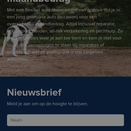
Met een flexibel auto abonnement van godrive rijd je in
een jong gebruikte auto (occasion) voor een
overzichtelijk maandbedrag. Altijd inclusief reparatie,
onderhoud, banden, all-risk verzekering en pechhulp. Zo
weet je precies waar je aan toe bent en kom je niet voor
financiële verrassingen te staan bij reparaties of
onderhoud, wel zo prettig! Dat is pas zorgeloos
autorijden.
Nieuwsbrief
Meld je aan om op de hoogte te blijven.