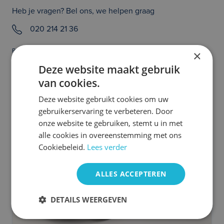
Heb je vragen? Bel ons, we helpen graag
020 214 21 36
Prijs en/of zetfouten voorbehouden. Controleer zelf of de uitvoering van
×
de auto klopt en of alle opties die jouw beslissing tot het aangaan van een
Deze website maakt gebruik
auto abonnement kunnen beïnvloeden aanwezig zijn. Heb je hier vragen
over, neem dan even contact met ons op. We helpen je graag!
van cookies.
Meer BMW occasions
Deze website gebruikt cookies om uw
gebruikerservaring te verbeteren. Door
onze website te gebruiken, stemt u in met
alle cookies in overeenstemming met ons
Cookiebeleid.
Lees verder
ALLES ACCEPTEREN
DETAILS WEERGEVEN