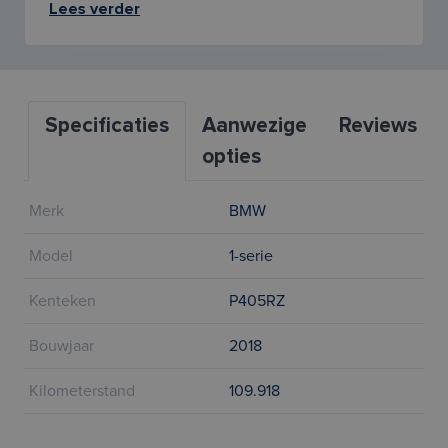
Lees verder
Specificaties
Aanwezige
Reviews
opties
Merk
BMW
Model
1-serie
Kenteken
P405RZ
Bouwjaar
2018
Kilometerstand
109.918