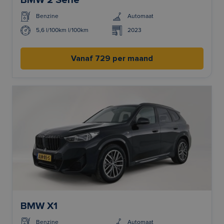
BMW 2 Serie
Benzine
Automaat
5,6 l/100km l/100km
2023
Vanaf 729 per maand
BMW X1
Benzine
Automaat